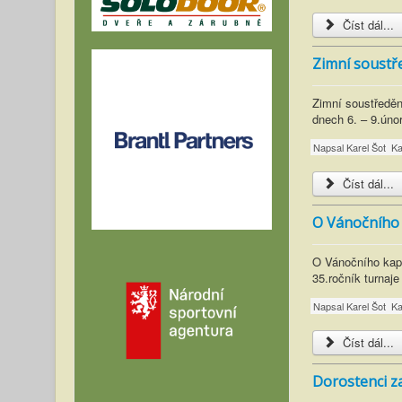
Číst dál...
Zimní soustř
Zimní soustředě
dnech 6. – 9.úno
Napsal
Karel Šot
Ka
Číst dál...
O Vánočního k
O Vánočního kapr
35.ročník turnaje
Napsal
Karel Šot
Ka
Číst dál...
Dorostenci za