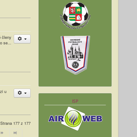
é členy
o se...
zi u
ISP
Strana 177 z 177