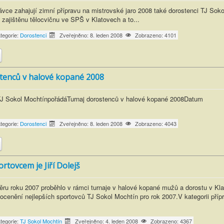
vce zahajují zimní přípravu na mistrovské jaro 2008 také dorostenci TJ Soko
jištěnu tělocvičnu ve SPŠ v Klatovech a to...
tegorie:
Dorostenci
Zveřejněno: 8. leden 2008
Zobrazeno: 4101
tenců v halové kopané 2008
l TJ Sokol MochtínpořádáTurnaj dorostenců v halové kopané 2008D
tegorie:
Dorostenci
Zveřejněno: 8. leden 2008
Zobrazeno: 4043
rtovcem je Jiří Dolejš
u roku 2007 proběhlo v rámci turnaje v halové kopané mužů a dorostu v Kl
 ocenění nejlepších sportovců TJ Sokol Mochtín pro rok 2007.V kategorii příp
tegorie:
TJ Sokol Mochtín
Zveřejněno: 4. leden 2008
Zobrazeno: 4367