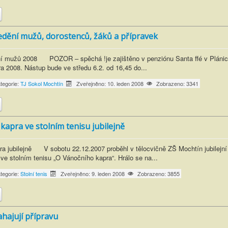
edění mužů, dorostenců, žáků a přípravek
ní mužů 2008 POZOR – spěchá !je zajištěno v penziónu Santa ffé v Plánic
ra 2008. Nástup bude ve středu 6.2. od 16,45 do...
tegorie:
TJ Sokol Mochtín
Zveřejněno: 10. leden 2008
Zobrazeno: 3341
apra ve stolním tenisu jubilejně
a jubilejně V sobotu 22.12.2007 proběhl v tělocvičně ZŠ Mochtín jubilejní
 ve stolním tenisu „O Vánočního kapra“. Hrálo se na...
tegorie:
Stolní tenis
Zveřejněno: 9. leden 2008
Zobrazeno: 3855
hajují přípravu