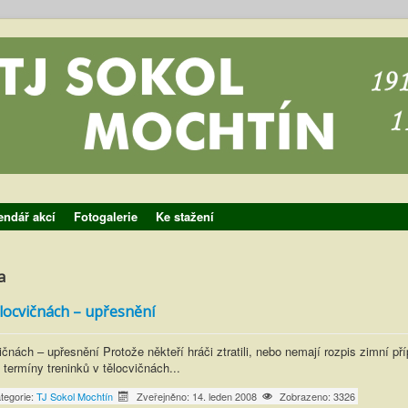
endář akcí
Fotogalerie
Ke stažení
a
ělocvičnách – upřesnění
ičnách – upřesnění Protože někteří hráči ztratili, nebo nemají rozpis zimní pří
 termíny treninků v tělocvičnách...
tegorie:
TJ Sokol Mochtín
Zveřejněno: 14. leden 2008
Zobrazeno: 3326