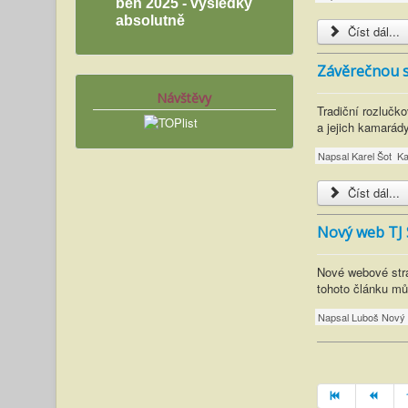
běh 2025 - výsledky
absolutně
Číst dál...
Závěrečnou sá
Návštěvy
Tradiční rozlučk
a jejich kamarád
Napsal
Karel Šot
Ka
Číst dál...
Nový web TJ 
Nové webové strá
tohoto článku mů
Napsal
Luboš Nový