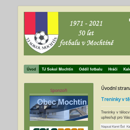
Úvod
TJ Sokol Mochtín
Oddíl fotbalu
Hráči
Kal
Úvodní stran
Sponzoři
Treninky v t
Treninky v tělocv
upřesňuji pro Vás
Napsal
Karel Šot
Ka