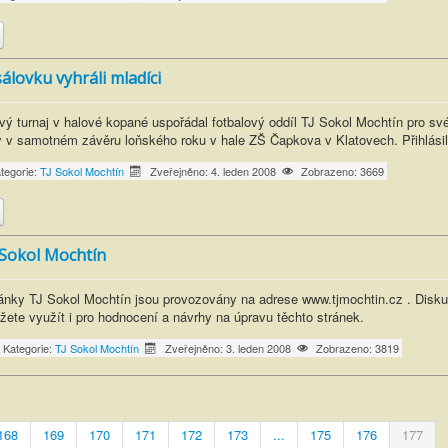
lovku vyhráli mladíci
ový turnaj v halové kopané uspořádal fotbalový oddíl TJ Sokol Mochtín pro sv
y v samotném závěru loňského roku v hale ZŠ Čapkova v Klatovech. Přihlásil
tegorie:
TJ Sokol Mochtín
Zveřejněno: 4. leden 2008
Zobrazeno: 3669
Sokol Mochtín
nky TJ Sokol Mochtín jsou provozovány na adrese www.tjmochtin.cz . Disku
žete využít i pro hodnocení a návrhy na úpravu těchto stránek.
Kategorie:
TJ Sokol Mochtín
Zveřejněno: 3. leden 2008
Zobrazeno: 3819
168
169
170
171
172
173
...
175
176
177