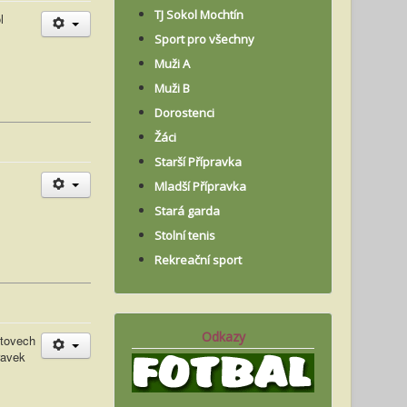
TJ Sokol Mochtín
l
Sport pro všechny
Muži A
Muži B
Dorostenci
Žáci
Starší Přípravka
atum
Mladší Přípravka
Stará garda
Stolní tenis
Rekreační sport
Odkazy
atovech
ravek