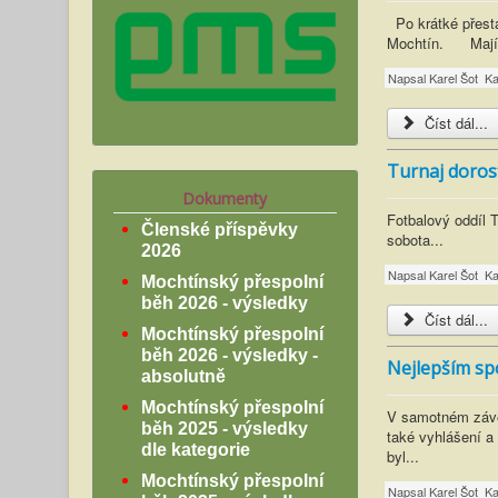
Po krátké přestá
Mochtín. Mají za
Napsal
Karel Šot
Ka
Číst dál...
Turnaj doros
Dokumenty
Fotbalový oddí
Členské příspěvky
sobota...
2026
Napsal
Karel Šot
Ka
Mochtínský přespolní
běh 2026 - výsledky
Číst dál...
Mochtínský přespolní
běh 2026 - výsledky -
Nejlepším spo
absolutně
Mochtínský přespolní
V samotném závěr
běh 2025 - výsledky
také vyhlášení a
dle kategorie
byl...
Mochtínský přespolní
Napsal
Karel Šot
Ka