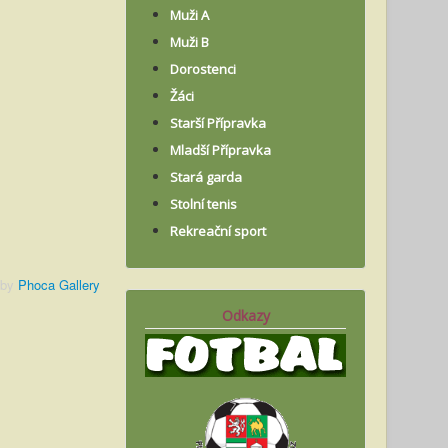
Muži A
Muži B
Dorostenci
Žáci
Starší Přípravka
Mladší Přípravka
Stará garda
Stolní tenis
Rekreační sport
 by
Phoca Gallery
Odkazy