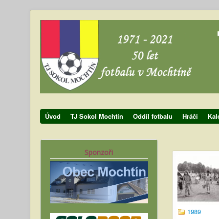
Úvod
TJ Sokol Mochtín
Oddíl fotbalu
Hráči
Kal
Sponzoři
1989