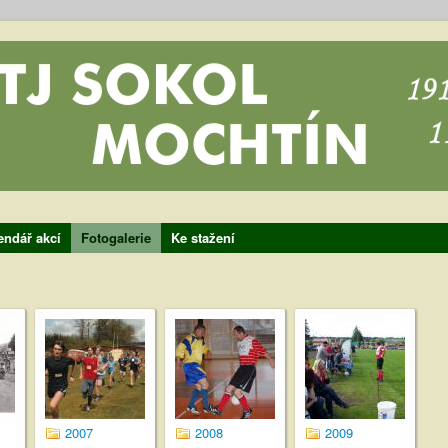
endář akcí
Fotogalerie
Ke stažení
2007
2008
2009