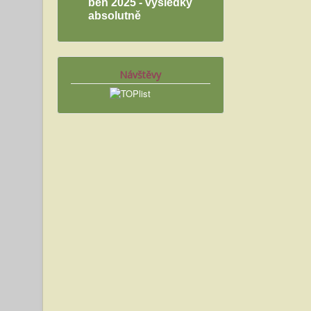
běh 2025 - výsledky
absolutně
Návštěvy