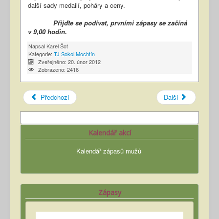
další sady medailí, poháry a ceny.
Přijďte se podívat, prvními zápasy se začíná
v 9,00 hodin.
Napsal
Karel Šot
Kategorie:
TJ Sokol Mochtín
Zveřejněno: 20. únor 2012
Zobrazeno: 2416
Předchozí
Další
Kalendář akcí
Kalendář zápasů mužů
Zápasy