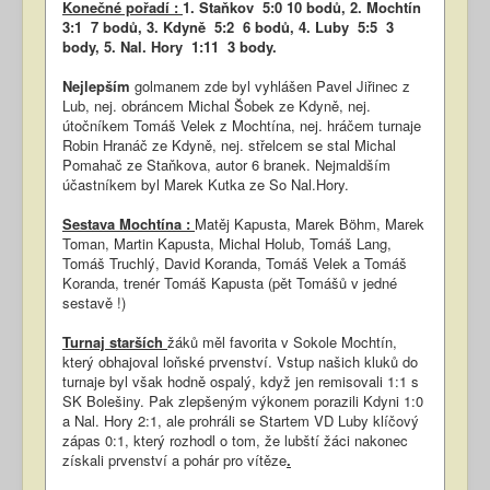
Konečné pořadí :
1. Staňkov 5:0 10 bodů, 2. Mochtín
3:1 7 bodů, 3. Kdyně 5:2 6 bodů, 4. Luby 5:5 3
body, 5. Nal. Hory 1:11 3 body.
Nejlepším
golmanem zde byl vyhlášen Pavel Jiřinec z
Lub, nej. obráncem Michal Šobek ze Kdyně, nej.
útočníkem Tomáš Velek z Mochtína, nej. hráčem turnaje
Robin Hranáč ze Kdyně, nej. střelcem se stal Michal
Pomahač ze Staňkova, autor 6 branek. Nejmaldším
účastníkem byl Marek Kutka ze So Nal.Hory.
Sestava Mochtína :
Matěj Kapusta, Marek Böhm, Marek
Toman, Martin Kapusta, Michal Holub, Tomáš Lang,
Tomáš Truchlý, David Koranda, Tomáš Velek a Tomáš
Koranda, trenér Tomáš Kapusta (pět Tomášů v jedné
sestavě !)
Turnaj starších
žáků měl favorita v Sokole Mochtín,
který obhajoval loňské prvenství. Vstup našich kluků do
turnaje byl však hodně ospalý, když jen remisovali 1:1 s
SK Bolešiny. Pak zlepšeným výkonem porazili Kdyni 1:0
a Nal. Hory 2:1, ale prohráli se Startem VD Luby klíčový
zápas 0:1, který rozhodl o tom, že lubští žáci nakonec
získali prvenství a pohár pro vítěze
.