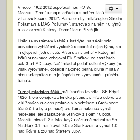
V neděli 19.2.2012 uspořádal náš FO So
Mochtín "Zimní turnaj mladších a starších žáků
v halové kopané 2012". Patronem byl mikroregion Střední
Pošumaví a MAS Pošumaví, startovalo na něm 10 týmů
a to z okresů Klatovy, Domažlice a Plzeň-jih.
Hrálo se systémem každý s každým, na závěr bylo
provedeno vyhlášení výsledků a ocenění nejen týmů, ale
i nejlepších jednotlivců. Prvenství a pohár v kateg. ml.
žáků si nakonec vybojoval FK Staňkov, ve staršících
pak Start VD Luby. Naši mladíci podali solidní výkony (ne
však vyrovnané), obsadili nakonec pěkná druhá místa v
obou kategoriích a to je úspěch ve vyrovnaném průběhu
turnaje.
Turnaj mladších žáků
měl jasného favorita - SK Kdyni
1920, která obhajovala loňské prvenství. Hrála dobře, ale
v klíčových duelech prohrála s Mochtínem i Staňkovem
těsně 0:1 a bylo po nadějích. Turnaj nakonec vyhrál
nečekaně, ale zaslouženě Staňkov ziskem 10 bodů.
Mochtín obsadil 2.místo, když nečekaně prohrál se So
Nal.Hory 0:1, remisoval 0:0 se Staňkovem a vyhrál 1:0
nad Kdyní a 2:0 nad Startem Luby.