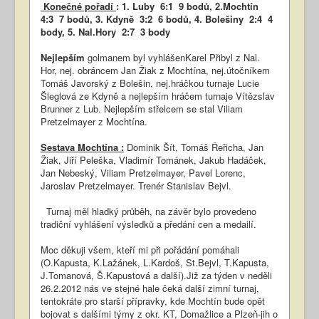
Konečné pořadí
: 1. Luby 6:1 9 bodů, 2.Mochtín
4:3 7 bodů, 3. Kdyně 3:2 6 bodů, 4. Bolešiny 2:4 4
body, 5. Nal.Hory 2:7 3 body
Nejlepším
golmanem byl vyhlášenKarel Přibyl z Nal.
Hor, nej. obráncem Jan Žiak z Mochtína, nej.útočníkem
Tomáš Javorský z Bolešin, nej.hráčkou turnaje Lucie
Šleglová ze Kdyně a nejlepším hráčem turnaje Vítězslav
Brunner z Lub. Nejlepším střelcem se stal Viliam
Pretzelmayer z Mochtína.
Sestava Mochtína :
Dominik Šít, Tomáš Řeřicha, Jan
Žiak, Jiří Peleška, Vladimír Tománek, Jakub Hadáček,
Jan Nebeský, Viliam Pretzelmayer, Pavel Lorenc,
Jaroslav Pretzelmayer. Trenér Stanislav Bejvl.
Turnaj měl hladký průběh, na závěr bylo provedeno
tradiční vyhlášení výsledků a předání cen a medailí.
Moc děkuji všem, kteří mi při pořádání pomáhali
(O.Kapusta, K.Lažánek, L.Kardoš, St.Bejvl, T.Kapusta,
J.Tomanová, Š.Kapustová a další).Již za týden v neděli
26.2.2012 nás ve stejné hale čeká další zimní turnaj,
tentokráte pro starší přípravky, kde Mochtín bude opět
bojovat s dalšími týmy z okr. KT, Domažlice a Plzeň-jih o