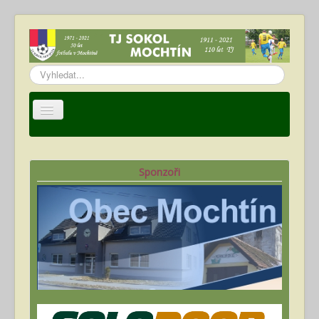
Vyhledávání...
Úvod
TJ Sokol Mochtín
Sponzoři
Oddíl fotbalu
Hráči
Kalendář akcí
Fotogalerie
Ke stažení