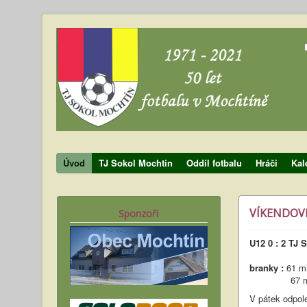
Úvod
TJ Sokol Mochtín
Oddíl fotbalu
Hráči
Kal
VÍKENDOVÉ
Sponzoři
U12 0 : 2 TJ St
branky :
61 mi
67 min M
V pátek odpole