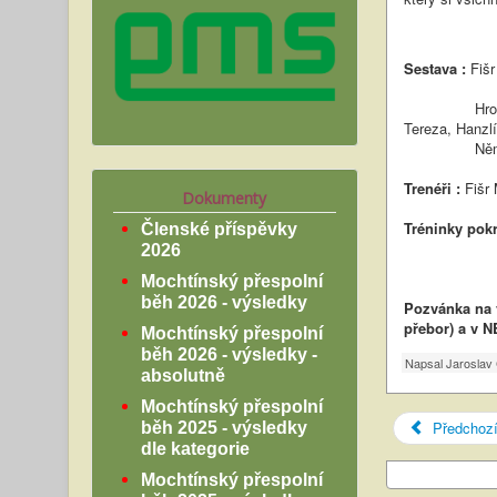
Sestava :
Fišr
Hromada Luká
Tereza, Hanzlí
Něm
Trenéři :
Fišr 
Dokumenty
Tréninky pok
Členské příspěvky
ČT od 1
2026
PÁ od 1
Mochtínský přespolní
běh 2026 - výsledky
Pozvánka na v
přebor) a v N
Mochtínský přespolní
běh 2026 - výsledky -
Napsal
Jaroslav 
absolutně
Mochtínský přespolní
Předchoz
běh 2025 - výsledky
dle kategorie
Mochtínský přespolní