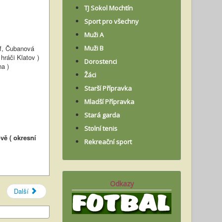
TJ Sokol Mochtín
Sport pro všechny
Muži A
, Čubanová
Muži B
hráči Klatov )
Dorostenci
a )
Žáci
Starší Přípravka
Mladší Přípravka
Stará garda
Stolní tenis
vě ( okresní
Rekreační sport
Odkazy
Další