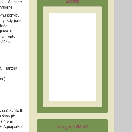
Zápasy
nát. Šli jsme
výborně.
rému pohybu
uty, kdy jsme
točení.
 jsme si
tu. Tento
hráčku
, Hanzlík
a )
ženě zvítězil.
zápas již
 ( 4 tým
 v Aquaparku,
Kategorie článků