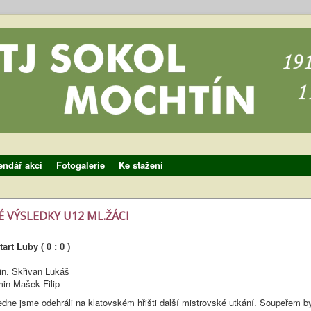
endář akcí
Fotogalerie
Ke stažení
 VÝSLEDKY U12 ML.ŽÁCI
art Luby ( 0 : 0 )
n. Skřivan Lukáš
ašek Filip
dne jsme odehráli na klatovském hřišti další mistrovské utkání. Soupeřem by