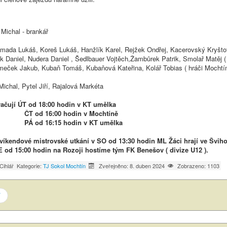
 Michal - brankář
š, Koreš Lukáš, Hanžlík Karel, Rejžek Ondřej, Kacerovský Kryštof
k Daniel, Nudera Daniel , Šedlbauer Vojtěch,Žambůrek Patrik, Smolař Matěj ( 
eček Jakub, Kubaň Tomáš, Kubaňová Kateřina, Kolář Tobias ( hráči Mochtín
Michal, Pytel Jiří, Rajalová Markéta
račují ÚT od 18:00 hodin v KT umělka
6:00 hodin v Mochtíně
6:15 hodin v KT umělka
íkendové mistrovské utkání v SO od 13:30 hodin ML Žáci hrají ve Šviho
E od 15:00 hodin na Rozoji hostíme tým FK Benešov ( divize U12 ).
Cihlář
Kategorie:
TJ Sokol Mochtín
Zveřejněno: 8. duben 2024
Zobrazeno: 1103
í