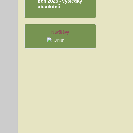
běh 2025 - výsledky
absolutně
Návštěvy