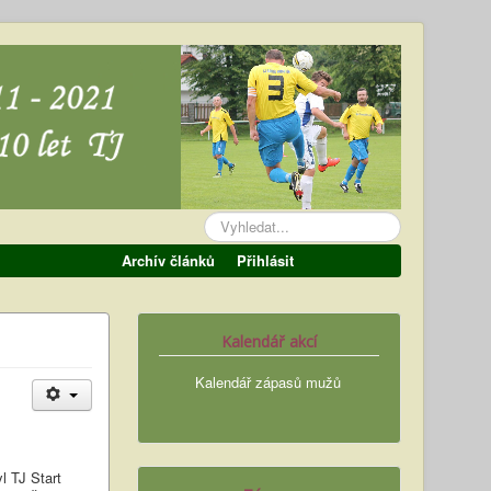
Vyhledávání...
Archív článků
Přihlásit
Kalendář akcí
Kalendář zápasů mužů
l TJ Start