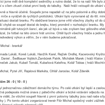
ici jsme měli dvě kompletní sedmičky a nutno dodat, že to na naší hře bylo z
í s cílem zkusit získat první body do tabulky. Naši hráči vstoupili do utkání 
jovně a hlavně účelně. Soupeře jsme napadali už na jeho polovině a díky dob
 míče a vyráželi do rychlých protiútoků. Utkání bylo vyrovnané až do 60. min
situaci dostali branku. Po obdržené brance jsme vrhli všechny zbytky sil do ú
í chybě se soupeř dostal do brejku, který proměnil v rozhodující branku. My
inimálně pět tutových šancí, ale jak už bývá u nás zvykem bez gólového efek
zal, že fotbal na této úrovni hrát umíme. Chtěl bych všechny hráče a jednu 
předvedený výkon a věřím, že v něm budeme pokračovat.
 Michal - brankář
š, Koreš Lukáš, Hanžlík Karel, Rejžek Ondřej, Kacerovský Kryštof
 Daniel , Šedlbauer Vojtěch,Žambůrek Patrik, Michálek Marek ( hráči Klatov )
eček Jakub, Kubaň Tomáš, Kubaňová Kateřina, Kolář Tobias ( hráči Mochtín
Michal, Pytel Jiří, Rajalová Markéta, Cihlář Jaroslav, Kolář Zdeněk
šim 26 : 0 ( 10 : 0 )
l jednoznačnou záležitostí domácího týmu. Po celé utkání byl lepší a zaslou
ná podepsala možná únava z pátečního utkání a brzké vstávání odjezdu na 
Je vidět, že všichni soupeři hlavně z první poloviny tabulky jsou nad naše síly
ky ). Po tomto utkání zorganizoval trenér Fišr Michal společný vodní zážitek
ni členové zájezdu náramně užili.