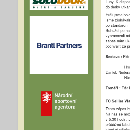
Luby. K dispoz
do derby utkán
Hráli jsme bo
jsme získávali
po standardní 
Bohužel po naš
vypracovali m
zápas nám uká
pochválit za 
Sestava :
Fišr
Hromada Luká
Daniel, Nudera
Něm
Trenéři :
Fišr 
FC Sellier Vla
Tento zápas by
Na nás se mož
v 5:30 hodin. 
průběžné tabul
který si všich