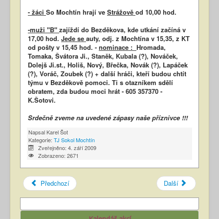
- žáci
So Mochtín hrají ve
Strážově
od 10,00 hod.
-muži "B"
zajíždí do Bezděkova, kde utkání začíná v
17,00 hod.
Jede se
auty, odj. z Mochtína v 15,35, z KT
od pošty v 15,45 hod. -
nominace :
Hromada,
Tomaka, Švátora Ji., Staněk, Kubala (?), Nováček,
Dolejš Ji.st., Holiš, Nový, Břečka, Novák (?), Lapáček
(?), Voráč, Zoubek (?) + další hráči, kteří budou chtít
týmu v Bezděkově pomoci. Ti s otazníkem sdělí
obratem, zda budou moci hrát - 605 357370 -
K.Šotovi.
Srdečně zveme na uvedené zápasy naše příznivce !!!
Napsal
Karel Šot
Kategorie:
TJ Sokol Mochtín
Zveřejněno: 4. září 2009
Zobrazeno: 2671
Předchozí
Další
Kalendář akcí