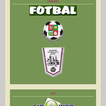
Odkazy
ISP