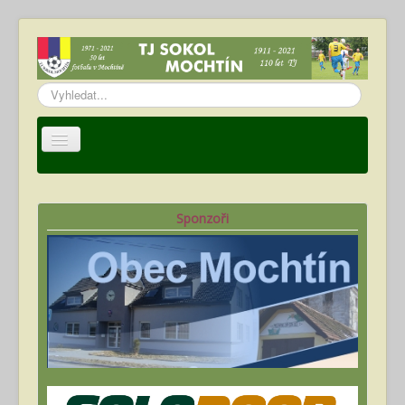
Vyhledávání...
Úvod
TJ Sokol Mochtín
Sponzoři
Oddíl fotbalu
Hráči
Kalendář akcí
Fotogalerie
Ke stažení