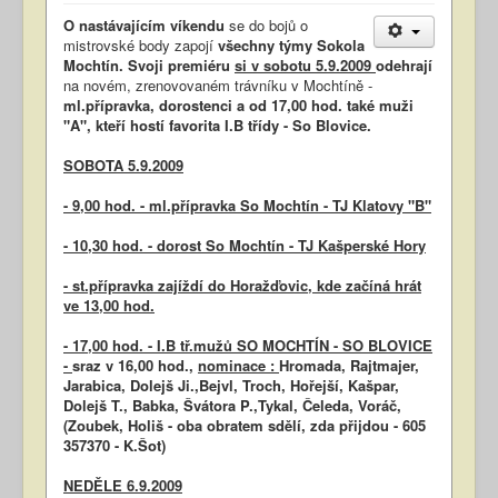
O nastávajícím víkendu
se do bojů o
mistrovské body zapojí
všechny týmy Sokola
Mochtín. Svoji premiéru
si v sobotu 5.9.2009
odehrají
na novém, zrenovovaném trávníku v Mochtíně -
ml.přípravka, dorostenci a od 17,00 hod. také muži
"A", kteří hostí favorita I.B třídy - So Blovice.
SOBOTA 5.9.2009
- 9,00 hod. - ml.přípravka So Mochtín - TJ Klatovy "B"
- 10,30 hod. - dorost So Mochtín - TJ Kašperské Hory
- st.přípravka zajíždí do Horažďovic, kde začíná hrát
ve 13,00 hod.
- 17,00 hod. - I.B tř.mužů SO MOCHTÍN - SO BLOVICE
-
sraz v 16,00 hod.,
nominace :
Hromada, Rajtmajer,
Jarabica, Dolejš Ji.,Bejvl, Troch, Hořejší, Kašpar,
Dolejš T., Babka, Švátora P.,Tykal, Čeleda, Voráč,
(Zoubek, Holiš - oba obratem sdělí, zda přijdou - 605
357370 - K.Šot)
NEDĚLE 6.9.2009