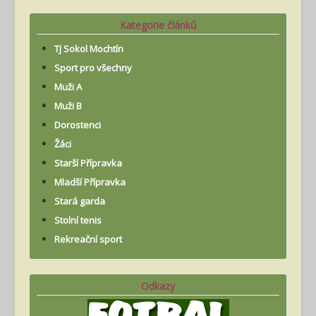
Kategorie článků
TJ Sokol Mochtín
Sport pro všechny
Muži A
Muži B
Dorostenci
Žáci
Starší Přípravka
Mladší Přípravka
Stará garda
Stolní tenis
Rekreační sport
Odkazy