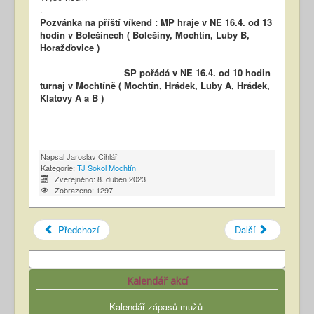
.
Pozvánka na příští víkend : MP hraje v NE 16.4. od 13
hodin v Bolešinech ( Bolešiny, Mochtín, Luby B,
Horažďovice )
SP pořádá v NE 16.4. od 10 hodin
turnaj v Mochtíně ( Mochtín, Hrádek, Luby A, Hrádek,
Klatovy A a B )
Napsal
Jaroslav Cihlář
Kategorie:
TJ Sokol Mochtín
Zveřejněno: 8. duben 2023
Zobrazeno: 1297
Předchozí
Další
Kalendář akcí
Kalendář zápasů mužů