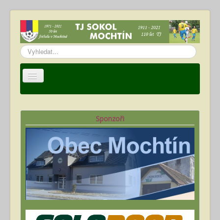
Vyhledávání...
Úvod
TJ Sokol Mochtín
Sponzoři
Oddíl fotbalu
Hráči
Kalendář akcí
Fotogalerie
Ke stažení