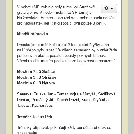
V sobotu MP vyhrála celý turnaj ve Strážově -
gratulujeme. V neděli měla hrát SP turnaj v
Nalžovských Horách - bohužel se z něho musela odhlásit
pro nedostatek dětí ( k dispozici byli pouze 3 děti ).
Mladší přípravka
Dneska jsme měli k dispizici 2 kompletní čtyřky a na
naší hře to bylo znát. Ve všech zápasech bylo vidět řada
pohledných akcí a padalo spousty pěkných branek.
Všechny děti musím pochválat za bojovnost a nasazení.
Mochtin 7 : 5 Sušice
Mochtin 9 : 3 Strážov
Mochtin 6 : 3 Nýrsko
Sestava:
Truska Jan - Toman Vojta a Matyáš, Sádlíková
Denisa, Podráský Jiří, Kubaň David, Kraus Kryštof a
Tadeáš, Kuchař Aleš
Trenér :
Toman Petr
Tréninky přípravek pokračují vždy pondělí a čtvrtek od
17,30 hodin