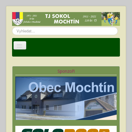
Vyhledávání...
Úvod
TJ Sokol Mochtín
Sponzoři
Oddíl fotbalu
Hráči
Kalendář akcí
Fotogalerie
Ke stažení