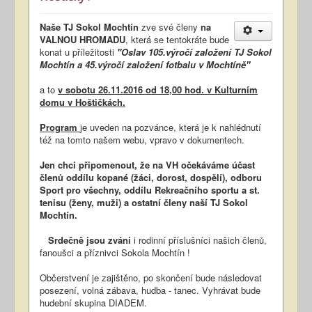
Naše TJ Sokol Mochtín
zve své členy
na
VALNOU HROMADU
, která se tentokráte bude
konat u příležitosti
"Oslav 105.výročí založení TJ Sokol
Mochtín a 45.výročí založení fotbalu v Mochtíně"
a to
v sobotu 26.11.2016 od 18,00 hod. v Kulturním
domu v Hoštičkách.
Program
je uveden na pozvánce, která je k nahlédnutí
též na tomto našem webu, vpravo v dokumentech.
Jen chci připomenout, že na VH očekáváme účast
členů oddílu kopané (žáci, dorost, dospělí), odboru
Sport pro
všechny, oddílu Rekreačního sportu a st.
tenisu (ženy, muži) a ostatní členy naší TJ Sokol
Mochtín.
Srdečně jsou zváni
i rodinní příslušníci našich členů,
fanoušci a příznivci Sokola Mochtín !
Občerstvení je zajištěno, po skončení bude následovat
posezení, volná zábava, hudba - tanec. Vyhrávat bude
hudební skupina DIADEM.