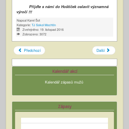
Přijďte s námi do Hoštiček oslavit významná
výročí !!!
Napsal
Karel Šot
Kategorie:
TJ Sokol Mochtín
Zveřejněno: 19. listopad 2016
Zobrazeno: 3072
Předchozí
Další
Kalendář akcí
Kalendář zápasů mužů
Zápasy