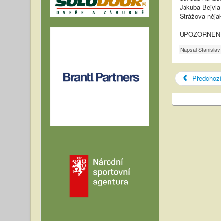
Jakuba Bejvla
Strážova něja
UPOZORNĚNÍ:Od
Napsal
Stanislav
Předchoz