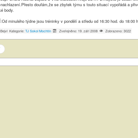
-nachlazení.Přesto doufám,že se zbytek týmu s touto situací vypořádá a při
ké body.
 minulého týdne jsou tréninky v pondělí a středu od 16:30 hod. do 18:00 
 Bejvl
Kategorie:
TJ Sokol Mochtín
Zveřejněno: 19. září 2008
Zobrazeno: 3022
í