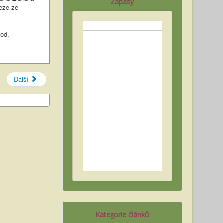
Zápasy
veze ze
hod.
Další
Kategorie článků