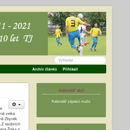
Vyhledávání...
Archív článků
Přihlásit
Kalendář akcí
Kalendář zápasů mužů
je
rně velká
vně Zbyněk
a.Z osobních
lana Žiaka a