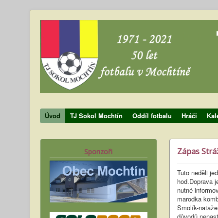
Úvod
TJ Sokol Mochtín
Oddíl fotbalu
Hráči
Kal
Zápas Strá
Sponzoři
Tuto neděli je
hod.Doprava je
nutné informov
marodka kombi
Smolík-nataže
důvodů nenast