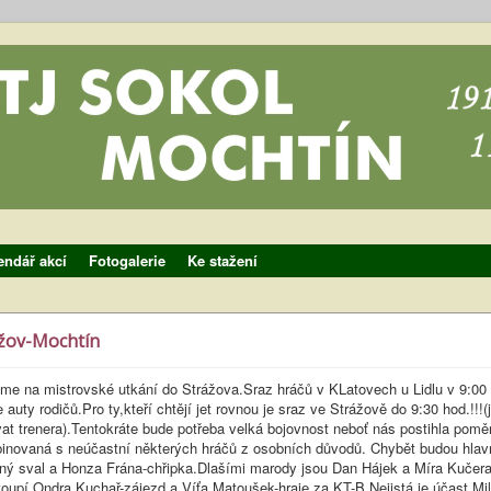
endář akcí
Fotogalerie
Ke stažení
žov-Mochtín
dme na mistrovské utkání do Strážova.Sraz hráčů v KLatovech u Lidlu v 9:00
 auty rodičů.Pro ty,kteří chtějí jet rovnou je sraz ve Strážově do 9:30 hod.!!!(
at trenera).Tentokráte bude potřeba velká bojovnost neboť nás postihla pomě
novaná s neúčastní některých hráčů z osobních důvodů. Chybět budou hla
ný sval a Honza Frána-chřipka.Dlašími marody jsou Dan Hájek a Míra Kučer
oupí Ondra Kuchař-zájezd a Víťa Matoušek-hraje za KT-B.Nejistá je účast Mi