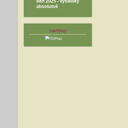
běh 2025 - výsledky
absolutně
Návštěvy