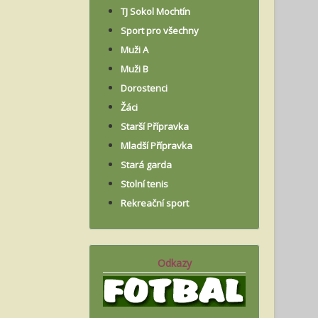
TJ Sokol Mochtín
Sport pro všechny
Muži A
Muži B
Dorostenci
Žáci
Starší Přípravka
Mladší Přípravka
Stará garda
Stolní tenis
Rekreační sport
Odkazy