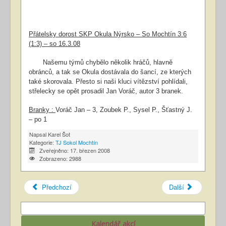
Přátelsky dorost SKP Okula Nýrsko – So Mochtín 3:6
(1:3) – so 16.3.08
Našemu týmů chybělo několik hráčů, hlavně
obránců, a tak se Okula dostávala do šancí, ze kterých
také skorovala. Přesto si naši kluci vítězství pohlídali,
střelecky se opět prosadil Jan Voráč, autor 3 branek.
Branky :
Voráč Jan – 3, Zoubek P., Sysel P., Šťastný J.
– po 1
Napsal
Karel Šot
Kategorie:
TJ Sokol Mochtín
Zveřejněno: 17. březen 2008
Zobrazeno: 2988
Předchozí
Další
Kalendář akcí