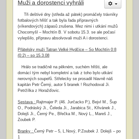
Muži a dorostenci vyhráli
Tři deštivé dny (středa až pátek) promáčely trávníky
fotbalových hřišť a tak byla řada přípravných
(víkendových) zápasů zrušena. Mez nimi i utkání mužů
Chocomyšl – Mochtín B. V sobotu 15.3. se ale počasí
vylepšilo, přípravu absolvovali muži A i dorostenci.
Přátelsky muži Tatran Velké Hydčice – So Mochtín 0:8
(0:2) – so 15.3.08
Hrálo se tradičně na pěkném, suchém hřišti, ale
domácí tým nebyl kompletní a tak z toho bylo utkání
nerovných soupeřů. Střelecky se prosadil hlavně náš
kapitán Petr Černý, autor 5 branek ! Rozhodoval Ji.
Petržílka z Horažďovic.
Sestava :
Rajtmajer P. (46. Jurčacko P.), Bejvl M., Šup
O., Podráský Ji., Čeleda Ji.,
Jarabica St., Křivánek J.,
Dolejš Ji., Černý Pe., Břečka M., Nový L., Mareš
J.,
Zoubek P.
Branky :
Černý Petr – 5, L.Nový, P.Zoubek J. Dolejš – po
1