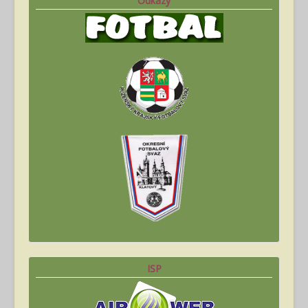
Odkazy
ISP