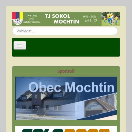
Vyhledávání...
Úvod
TJ Sokol Mochtín
Sponzoři
Oddíl fotbalu
Hráči
Kalendář akcí
Fotogalerie
Ke stažení