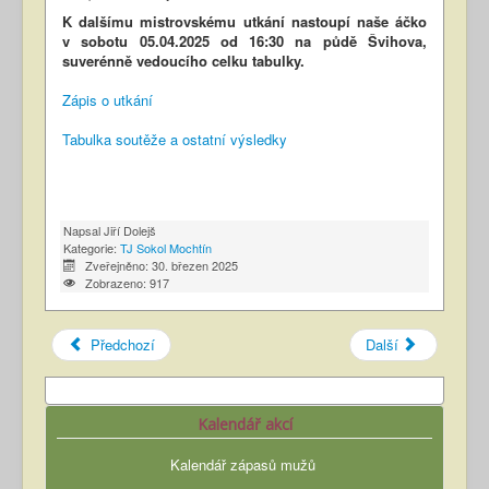
K dalšímu mistrovskému utkání nastoupí naše áčko
v sobotu 05.04.2025 od 16:30 na půdě Švihova,
suverénně vedoucího celku tabulky.
Zápis o utkání
Tabulka soutěže a ostatní výsledky
Napsal
Jiří Dolejš
Kategorie:
TJ Sokol Mochtín
Zveřejněno: 30. březen 2025
Zobrazeno: 917
Předchozí
Další
Kalendář akcí
Kalendář zápasů mužů