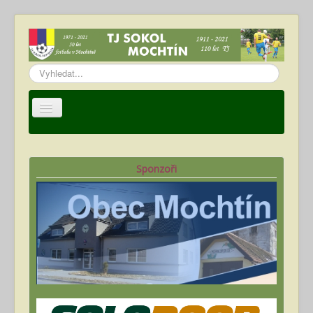
Vyhledávání...
Úvod
TJ Sokol Mochtín
Sponzoři
Oddíl fotbalu
Hráči
Kalendář akcí
Fotogalerie
Ke stažení