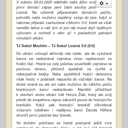
V sobotu 29.03.2025 odehrálo naše áčko svůj
první domácí zápas jarní části sezóny proti
Losiné. Na výborně připraveném domácím pažitu,
potvrdilo naše mužstvo úspěšný vstup do jara, když si
nakonec připsalo zasloužené vítězství 3:0, které se však
nerodilo lehce a náš tým si pro něj musel dojít trpělivým
výkonem a rozhodl o něm až v posledních patnácti
minutách utkání.
TJ Sokol Mochtín – TJ Sokol Losiná 3:0 (0:0)
Do utkání vstoupil aktivněji náš celek, ale do vyložené
šance se nedostával zejména vinou nepřesností ve
finální fázi. Hosté se celý poločas soustředili zejména na
poctivou obranu, přičemž spoléhali na rychlé a
nebezpečné brejky. Naše spolehlivě hrající defensiva
však hosty v podstatě nepustila do vážnější šance. Na
druhé straně se ale ani naše mužstvo do většího počtu
brankových šancí nedostávalo. Největší příležitost
k otevření skóre utkání měl Honza Žiak, který ale svůj
průnik do soupeřova vápna zakončil pouze do hostujícího
brankáře. Když pak hostující brankář zlikvidoval
včasným výběhem i nadějnou šanci Davida Höflera
skončil první poločas bez branek.
Ve druhém poločase se hosté postupně ještě více
zatahovali do obranného bloku, a tak byl náš brankář