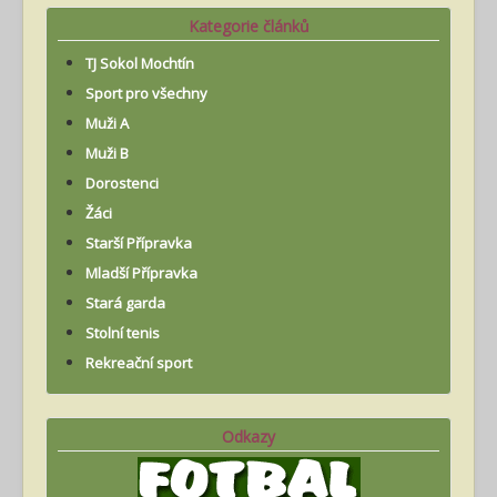
Kategorie článků
TJ Sokol Mochtín
Sport pro všechny
Muži A
Muži B
Dorostenci
Žáci
Starší Přípravka
Mladší Přípravka
Stará garda
Stolní tenis
Rekreační sport
Odkazy