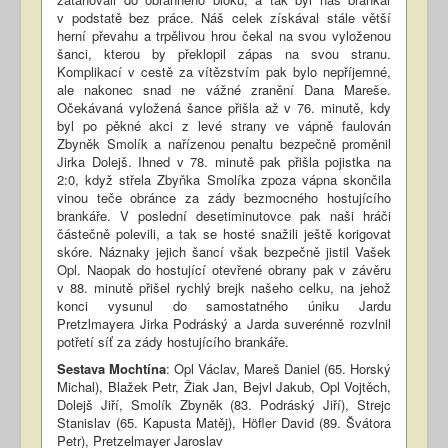
v podstatě bez práce. Náš celek získával stále větší
herní převahu a trpělivou hrou čekal na svou vyloženou
šanci, kterou by překlopil zápas na svou stranu.
Komplikací v cestě za vítězstvím pak bylo nepříjemné,
ale nakonec snad ne vážné zranění Dana Mareše.
Očekávaná vyložená šance přišla až v 76. minutě, kdy
byl po pěkné akci z levé strany ve vápně faulován
Zbyněk Smolík a nařízenou penaltu bezpečně proměnil
Jirka Dolejš. Ihned v 78. minutě pak přišla pojistka na
2:0, když střela Zbyňka Smolíka zpoza vápna skončila
vinou teče obránce za zády bezmocného hostujícího
brankáře. V poslední desetiminutovce pak naši hráči
částečně polevili, a tak se hosté snažili ještě korigovat
skóre. Náznaky jejich šancí však bezpečně jistil Vašek
Opl. Naopak do hostující otevřené obrany pak v závěru
v 88. minutě přišel rychlý brejk našeho celku, na jehož
konci vysunul do samostatného úniku Jardu
Pretzlmayera Jirka Podráský a Jarda suverénně rozvlnil
potřetí síť za zády hostujícího brankáře.
Sestava Mochtína
: Opl Václav, Mareš Daniel (65. Horský
Michal), Blažek Petr, Žiak Jan, Bejvl Jakub, Opl Vojtěch,
Dolejš Jiří, Smolík Zbyněk (83. Podráský Jiří), Strejc
Stanislav (65. Kapusta Matěj), Höfler David (89. Švátora
Petr), Pretzelmayer Jaroslav