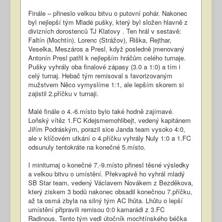
Finále – přineslo velkou bitvu o putovní pohár. Nakonec
byl nejlepší tým Mladé pušky, který byl složen hlavně z
divizních dorostenců TJ Klatovy . Ten hrál v sestavě:
Faltín (Mochtín), Lorenc (Strážov), Riška, Rejthar,
Veselka, Meszáros a Presl, když posledně jmenovaný
Antonín Presl patřil k nejlepším hráčům celého turnaje.
Pušky vyhrály oba finalové zápasy (3.0 a 1:0) a tím i
celý turnaj. Hebač tým remisoval s favorizovaným
mužstvem Něco vymyslíme 1:1, ale lepším skorem si
zajistil 2.příčku v turnaji.
Malé finále o 4.-6.místo bylo také hodně zajímavé.
Loňský vítěz 1.FC Kdejsmemohlibejt, vedený kapitánem
Jiřím Podráským, porazil sice Janda team vysoko 4:0,
ale v klíčovém utkání o 4.příčku vyhrály Nuly 1:0 a 1.FC
odsunuly tentokráte na konečné 5.místo.
I miniturnaj o konečné 7.-9.místo přinesl těsné výsledky
a velkou bitvu o umístění. Překvapivě ho vyhrál mladý
SB Star team, vedený Václavem Novákem z Bezděkova,
který ziskem 3 bodů nakonec obsadil konečnou 7.příčku,
až ta osmá zbyla na silný tým AC lhůta. Lhůtu o lepší
umístění připravili remisou 0:0 kamarádi z 3.FC
Radinous. Tento tým vedl útočník mochtínského béčka