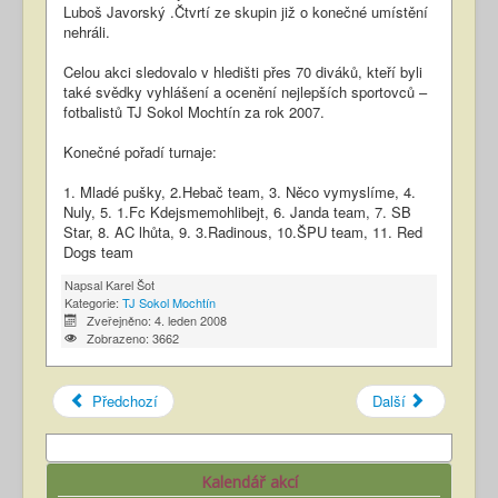
Luboš Javorský .Čtvrtí ze skupin již o konečné umístění
nehráli.
Celou akci sledovalo v hledišti přes 70 diváků, kteří byli
také svědky vyhlášení a ocenění nejlepších sportovců –
fotbalistů TJ Sokol Mochtín za rok 2007.
Konečné pořadí turnaje:
1. Mladé pušky, 2.Hebač team, 3. Něco vymyslíme, 4.
Nuly, 5. 1.Fc Kdejsmemohlibejt, 6. Janda team, 7. SB
Star, 8. AC lhůta, 9. 3.Radinous, 10.ŠPU team, 11. Red
Dogs team
Napsal
Karel Šot
Kategorie:
TJ Sokol Mochtín
Zveřejněno: 4. leden 2008
Zobrazeno: 3662
Předchozí
Další
Kalendář akcí