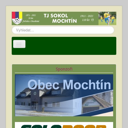
Vyhledávání...
Úvod
TJ Sokol Mochtín
Sponzoři
Oddíl fotbalu
Hráči
Kalendář akcí
Fotogalerie
Ke stažení