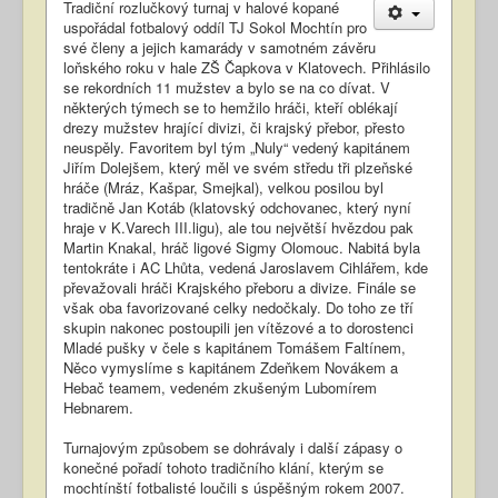
Tradiční rozlučkový turnaj v halové kopané
uspořádal fotbalový oddíl TJ Sokol Mochtín pro
své členy a jejich kamarády v samotném závěru
loňského roku v hale ZŠ Čapkova v Klatovech. Přihlásilo
se rekordních 11 mužstev a bylo se na co dívat. V
některých týmech se to hemžilo hráči, kteří oblékají
drezy mužstev hrající divizi, či krajský přebor, přesto
neuspěly. Favoritem byl tým „Nuly“ vedený kapitánem
Jiřím Dolejšem, který měl ve svém středu tři plzeňské
hráče (Mráz, Kašpar, Smejkal), velkou posilou byl
tradičně Jan Kotáb (klatovský odchovanec, který nyní
hraje v K.Varech III.ligu), ale tou největší hvězdou pak
Martin Knakal, hráč ligové Sigmy Olomouc. Nabitá byla
tentokráte i AC Lhůta, vedená Jaroslavem Cihlářem, kde
převažovali hráči Krajského přeboru a divize. Finále se
však oba favorizované celky nedočkaly. Do toho ze tří
skupin nakonec postoupili jen vítězové a to dorostenci
Mladé pušky v čele s kapitánem Tomášem Faltínem,
Něco vymyslíme s kapitánem Zdeňkem Novákem a
Hebač teamem, vedeném zkušeným Lubomírem
Hebnarem.
Turnajovým způsobem se dohrávaly i další zápasy o
konečné pořadí tohoto tradičního klání, kterým se
mochtínští fotbalisté loučili s úspěšným rokem 2007.