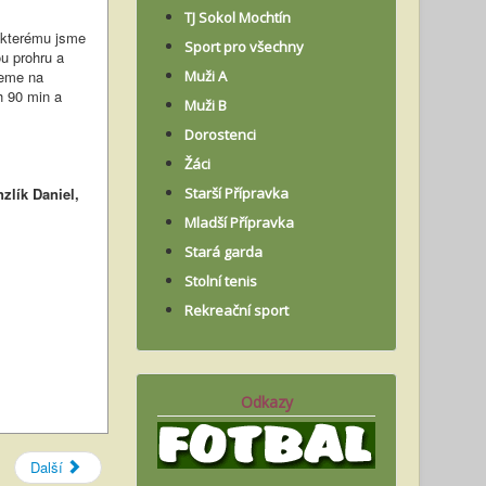
TJ Sokol Mochtín
 kterému jsme
Sport pro všechny
u prohru a
neme na
Muži A
ch 90 min a
Muži B
Dorostenci
Žáci
lík Daniel,
Starší Přípravka
Mladší Přípravka
Stará garda
Stolní tenis
Rekreační sport
Odkazy
Další