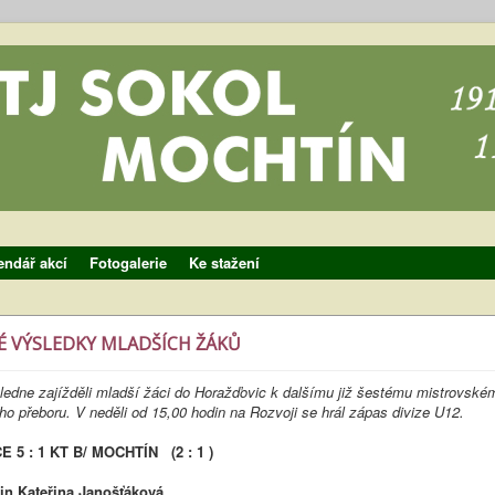
endář akcí
Fotogalerie
Ke stažení
É VÝSLEDKY MLADŠÍCH ŽÁKŮ
ledne zajížděli mladší žáci do Horažďovic k dalšímu již šestému mistrovské
ho přeboru. V neděli od 15,00 hodin na Rozvoji se hrál zápas divize U12.
5 : 1 KT B/ MOCHTÍN (2 : 1 )
in Kateřina Janošťáková