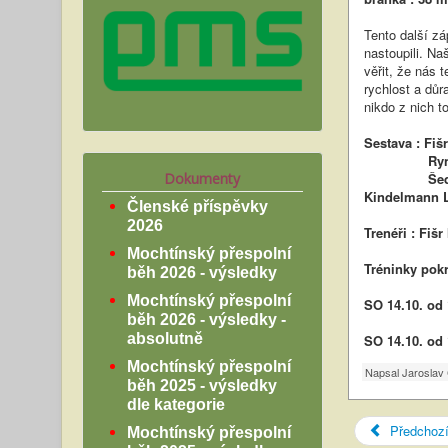
Tento další z
nastoupili. N
věřit, že nás 
rychlost a důr
nikdo z nich t
Sestava : Fiš
Ryneš Ondř
Dokumenty
Šedlbauer V
Kindelmann L
Členské příspěvky
2026
Trenéři : Fišr
Mochtínský přespolní
Tréninky pok
běh 2026 - výsledky
Mochtínský přespolní
SO 14.10. od
běh 2026 - výsledky -
absolutně
SO 14.10. od 
Mochtínský přespolní
Napsal
Jaroslav 
běh 2025 - výsledky
dle kategorie
Předchoz
Mochtínský přespolní