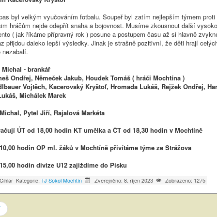
ápas byl velkým vyučováním fotbalu. Soupeř byl zatím nejlepším týmem proti
ašim hráčům nejde odepřít snaha a bojovnost. Musíme zkousnout další vysoko
tento ( jak říkáme přípravný rok ) posune a postupem času až si hlavně zvyk
az přijdou daleko lepší výsledky. Jinak je strašně pozitivní, že děti hrají celý
o nezabalí.
r Michal - brankář
ej, Němeček Jakub, Houdek Tomáš ( hráči Mochtína )
ojtěch, Kacerovský Kryštof, Hromada Lukáš, Rejžek Ondřej, Hanz
ukáš, Michálek Marek
 Michal, Pytel Jiří, Rajalová Markéta
račují ÚT od 18,00 hodin KT umělka a ČT od 18,30 hodin v Mochtíně
 10,00 hodin OP ml. žáků v Mochtíně přivítáme týme ze Strážova
15,00 hodin divize U12 zajíždíme do Písku
Cihlář
Kategorie:
TJ Sokol Mochtín
Zveřejněno: 8. říjen 2023
Zobrazeno: 1275
í