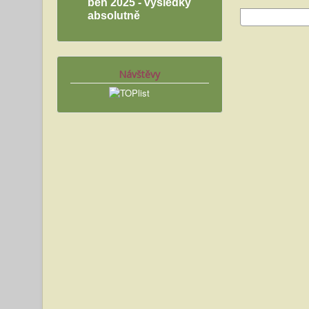
běh 2025 - výsledky
absolutně
Návštěvy