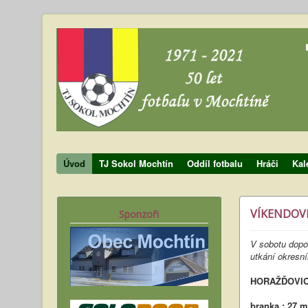
Úvod
TJ Sokol Mochtín
Oddíl fotbalu
Hráči
Kal
VÍKENDOV
Sponzoři
V sobotu dopo
utkání okresní
HORAŽĎOVICE 
branka : 27 m