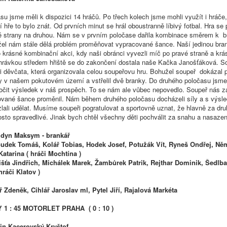
u jsme měli k dispozici 14 hráčů. Po třech kolech jsme mohli využít i hráče,
ší hře to bylo znát. Od prvních minut se hrál oboustranně líbivý fotbal. Hra se 
né strany na druhou. Nám se v prvním poločase dařila kombinace směrem k b
el nám stále dělá problém proměňovat vypracované šance. Naší jedinou br
 krásné kombinační akci, kdy naši obránci vyvezli míč po pravé straně a krá
ihrávkou středem hřiště se do zakončení dostala naše Kačka Janošťáková. S
i děvčata, která organizovala celou soupeřovu hru. Bohužel soupeř dokázal 
ky v našem pokutovém území a vstřelil dvě branky. Do druhého poločasu jsme 
očit výsledek v náš prospěch. To se nám ale vůbec nepovedlo. Soupeř nás za
vané šance proměnil. Nám během druhého poločasu docházeli síly a s výs
zlali udělat. Musíme soupeři pogratulovat a sportovně uznat, že hlavně za dru
osto spravedlivé. Jinak bych chtěl všechny děti pochválit za snahu a nasazen
izdyn Maksym - brankář
š, Kolář Tobias, Hodek Josef, Potužák Vít, Ryneš Ondřej, Něm
atarina ( hráči Mochtína )
řich, Michálek Marek, Žambůrek Patrik, Rejthar Dominik, Šedlbau
hráči Klatov )
ář Zdeněk, Cihlář Jaroslav ml, Pytel Jiří, Rajalová Markéta
1 : 45 MOTORLET PRAHA ( 0 : 10 )
in Kacerovský Kryštof