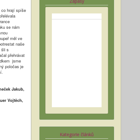
Zápasy
 co hrají spíše
přelévala
rance
anku se nám
snou
oupeř měl ve
potrestat naše
šli s
čal přehrávat
ledkem jsme
hý poločas je
í.
eček Jakub,
er Vojtěch,
Kategorie článků