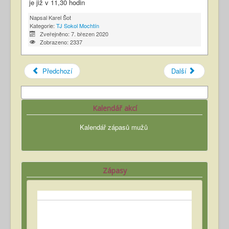
je již v 11,30 hodin
Napsal
Karel Šot
Kategorie:
TJ Sokol Mochtín
Zveřejněno: 7. březen 2020
Zobrazeno: 2337
Předchozí
Další
Kalendář akcí
Kalendář zápasů mužů
Zápasy