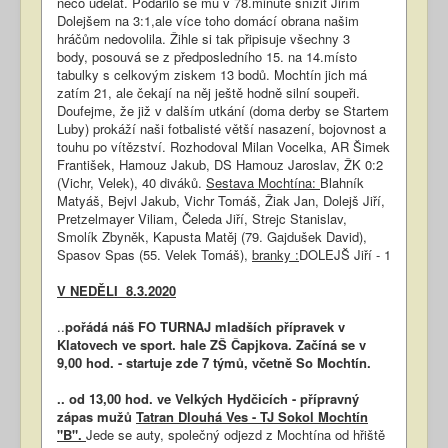
něco udělat. Podařilo se mu v 78.minutě snížit Jiřím
Dolejšem na 3:1,ale více toho domácí obrana našim
hráčům nedovolila. Žihle si tak připisuje všechny 3
body, posouvá se z předposledního 15. na 14.místo
tabulky s celkovým ziskem 13 bodů. Mochtín jich má
zatím 21, ale čekají na něj ještě hodně silní soupeři.
Doufejme, že již v dalším utkání (doma derby se Startem
Luby) prokáží naši fotbalisté větší nasazení, bojovnost a
touhu po vítězství. Rozhodoval Milan Vocelka, AR Šimek
František, Hamouz Jakub, DS Hamouz Jaroslav, ŽK 0:2
(Vichr, Velek), 40 diváků.
Sestava Mochtína:
Blahník
Matyáš, Bejvl Jakub, Vichr Tomáš, Žiak Jan, Dolejš Jiří,
Pretzelmayer Viliam, Čeleda Jiří, Strejc Stanislav,
Smolík Zbyněk, Kapusta Matěj (79. Gajdušek David),
Spasov Spas (55. Velek Tomáš),
branky :
DOLEJŠ Jiří - 1
V NEDĚLI 8.3.2020
..
pořádá náš FO TURNAJ mladších přípravek v
Klatovech ve sport. hale ZŠ Čapjkova. Začíná se v
9,00 hod. - startuje zde 7 týmů, včetně So Mochtín.
.. od 13,00 hod. ve Velkých Hydčicích - přípravný
zápas mužů
Tatran Dlouhá Ves - TJ Sokol Mochtín
"B".
Jede se auty, společný odjezd z Mochtína od hřiště