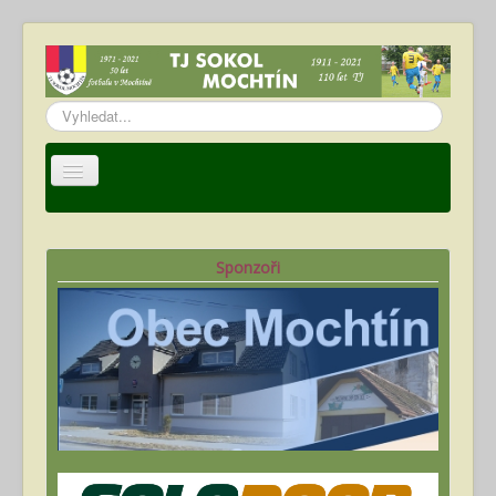
Vyhledávání...
Úvod
TJ Sokol Mochtín
Sponzoři
Oddíl fotbalu
Hráči
Kalendář akcí
Fotogalerie
Ke stažení