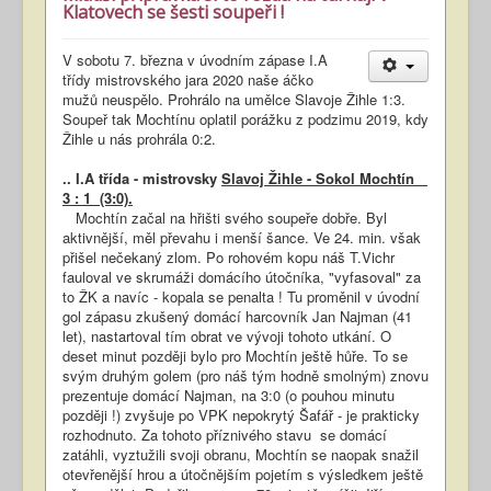
Klatovech se šesti soupeři !
V sobotu 7. března v úvodním zápase I.A
třídy mistrovského jara 2020 naše áčko
mužů neuspělo. Prohrálo na umělce Slavoje Žihle 1:3.
Soupeř tak Mochtínu oplatil porážku z podzimu 2019, kdy
Žihle u nás prohrála 0:2.
.. I.A třída - mistrovsky
Slavoj Žihle - Sokol Mochtín
3 : 1 (3:0).
Mochtín začal na hřišti svého soupeře dobře. Byl
aktivnější, měl převahu i menší šance. Ve 24. min. však
přišel nečekaný zlom. Po rohovém kopu náš T.Vichr
fauloval ve skrumáži domácího útočníka, "vyfasoval" za
to ŽK a navíc - kopala se penalta ! Tu proměnil v úvodní
gol zápasu zkušený domácí harcovník Jan Najman (41
let), nastartoval tím obrat ve vývoji tohoto utkání. O
deset minut později bylo pro Mochtín ještě hůře. To se
svým druhým golem (pro náš tým hodně smolným) znovu
prezentuje domácí Najman, na 3:0 (o pouhou minutu
později !) zvyšuje po VPK nepokrytý Šafář - je prakticky
rozhodnuto. Za tohoto příznivého stavu se domácí
zatáhli, vyztužili svoji obranu, Mochtín se naopak snažil
otevřenější hrou a útočnějším pojetím s výsledkem ještě