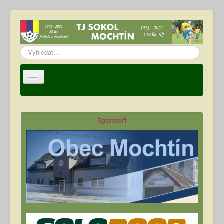
Vyhledávání...
Úvod
TJ Sokol Mochtín
Sponzoři
Oddíl fotbalu
Hráči
Kalendář akcí
Fotogalerie
Ke stažení