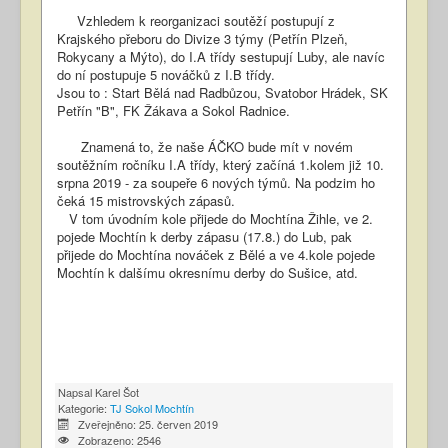
Vzhledem k reorganizaci soutěží postupují z
Krajského přeboru do Divize 3 týmy (Petřín Plzeň,
Rokycany a Mýto), do I.A třídy sestupují Luby, ale navíc
do ní postupuje 5 nováčků z I.B třídy.
Jsou to : Start Bělá nad Radbůzou, Svatobor Hrádek, SK
Petřín "B", FK Žákava a Sokol Radnice.
Znamená to, že naše ÁČKO bude mít v novém
soutěžním ročníku I.A třídy, který začíná 1.kolem již 10.
srpna 2019 - za soupeře 6 nových týmů. Na podzim ho
čeká 15 mistrovských zápasů.
V tom úvodním kole přijede do Mochtína Žihle, ve 2.
pojede Mochtín k derby zápasu (17.8.) do Lub, pak
přijede do Mochtína nováček z Bělé a ve 4.kole pojede
Mochtín k dalšímu okresnímu derby do Sušice, atd.
Napsal
Karel Šot
Kategorie:
TJ Sokol Mochtín
Zveřejněno: 25. červen 2019
Zobrazeno: 2546