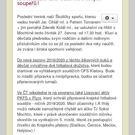
soupeřů !
Poslední trenink naší Školičky sportu, kterou
vedou trenéři Jar. Cihlář ml. s Petrem Tomanem
+ jim pomáhá Zdeněk Kolář ml., se uskuteční na hřišti v
Mochtíně tento čtvrtek 27. června od 17,30 hod.. Kluci a
děvčata předvedou svým rodičům a dalším rodinným
příslušníkům vše co se již za poslední dva roky naučili.
Je zvána i široká sportovní veřejnost.
Do nové sezony 2019/2020 z těchto šikovných kuků a
děvčat vytváříme dvě fotbalová družstva
, která budou
startovat ve vyhlášených soutěžích OFS Klatovy. Bude
to mladší přípravka a minipřípravka, budou se účastnit
připravovaných turnajů.
Ve ČT odpoledne je na programu také Losovací aktiv
PKFS v Plzni
, který schválí připravené krajské fotbalové
soutěže - ročník 2019/2020. Mezi účastníky I.A třídy
mužů nebude samozřejmě chybět ani áčko TJ Sokol
Mochtín, které v právě ukončeném soutěžním ročníku
skončilo na vynikajícím 5. místě, těsně za postupující
čtveřicí do Krajského přeboru (Staňkov, Černice, Meclov,
Holýšov) !