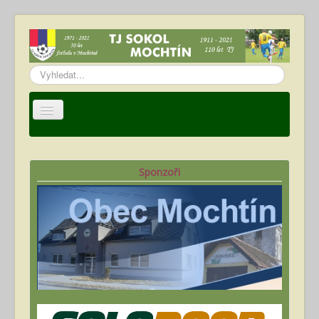
Vyhledávání...
Úvod
TJ Sokol Mochtín
Sponzoři
Oddíl fotbalu
Hráči
Kalendář akcí
Fotogalerie
Ke stažení