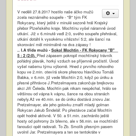
V neděli 27.8.2017 hostilo naše áčko mužů
zcela neznámého soupeře - "B" tým FK
Rokycany, který ještě v minulé sezoně hrál Krajský
přebor Plzeňského kraje. Mochtínu vyšel náramně úvod
utkání. Již v 6.minutě vedl 2:0, svého soupeře přehrával,
utkání dotáhl k vysokému vítězství 5:2, ale šancí na
skorování měl minimálně na dva zápasy !
.. I.A třída mužů -
Sokol Mochtín - FK Rokycany "B"
5 : 2 (2:0).
Před zápasem pokropil mochtínský trávník
pořádný plavák, horký vzduch se příjemně pročistil. Úvod
vyšel našemu týmu výborně. Hned z prvního rohového
kopu ve 2.min. otevírá skore přesnou hlavičkou Tomáš
Babka, v 6.min. již vede Mochtín 2:0, když po úniku a
přesné přihrávce J.Pretzelmayera zakončuje brejkovou
akci Jiří Čeleda. Mochtín pak nikam nespěchal, hrálo se
většinou od vápna k vápnu, šance na obou stranách
nebyly.Až ve 40.min. se do úniku dostává znovu Jar.
Pretzelmayer, ale jeho golovku zmařil mladý golman
Rokycan Jakub Šindelář. Po přestávce začal Mochtín
opět hodně aktivně. V 50. a 51.min. zachránilo ještě
hosty od pohromy 2x břevno, ale v 56.min. se mochtínští
fanoušci opět radovali. To Zb. Smolík přesným pasem
uvolnil Jar. Pretzelmayera a ten se tentokráte v