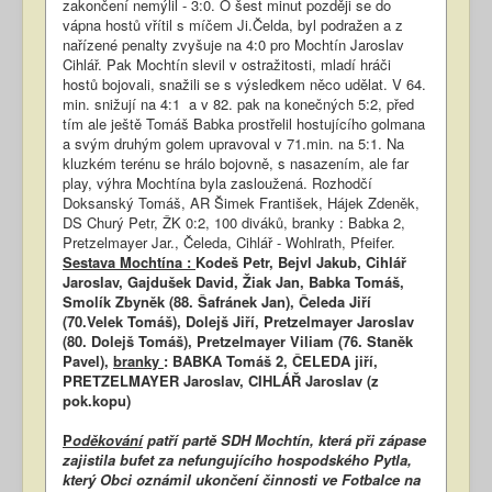
zakončení nemýlil - 3:0. O šest minut později se do
vápna hostů vřítil s míčem Ji.Čelda, byl podražen a z
nařízené penalty zvyšuje na 4:0 pro Mochtín Jaroslav
Cihlář. Pak Mochtín slevil v ostražitosti, mladí hráči
hostů bojovali, snažili se s výsledkem něco udělat. V 64.
min. snižují na 4:1 a v 82. pak na konečných 5:2, před
tím ale ještě Tomáš Babka prostřelil hostujícího golmana
a svým druhým golem upravoval v 71.min. na 5:1. Na
kluzkém terénu se hrálo bojovně, s nasazením, ale far
play, výhra Mochtína byla zasloužená. Rozhodčí
Doksanský Tomáš, AR Šimek František, Hájek Zdeněk,
DS Churý Petr, ŽK 0:2, 100 diváků, branky : Babka 2,
Pretzelmayer Jar., Čeleda, Cihlář - Wohlrath, Pfeifer.
Sestava Mochtína :
Kodeš Petr, Bejvl Jakub, Cihlář
Jaroslav, Gajdušek David, Žiak Jan, Babka Tomáš,
Smolík Zbyněk (88. Šafránek Jan), Čeleda Jiří
(70.Velek Tomáš), Dolejš Jiří, Pretzelmayer Jaroslav
(80. Dolejš Tomáš), Pretzelmayer Viliam (76. Staněk
Pavel),
branky
: BABKA Tomáš 2, ČELEDA jiří,
PRETZELMAYER Jaroslav, CIHLÁŘ Jaroslav (z
pok.kopu)
P
oděkování
patří partě SDH Mochtín, která při zápase
zajistila bufet za nefungujícího hospodského Pytla,
který Obci oznámil ukončení činnosti ve Fotbalce na