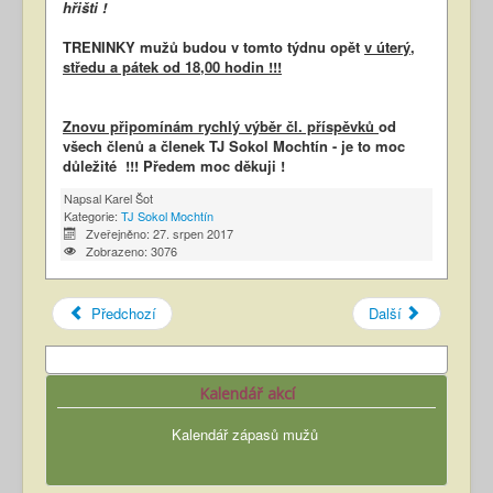
hřišti !
TRENINKY mužů budou v tomto týdnu opět
v úterý,
středu a pátek od 18,00 hodin !!!
Znovu připomínám rychlý výběr čl. příspěvků
od
všech členů a členek TJ Sokol Mochtín - je to moc
důležité !!! Předem moc děkuji !
Napsal
Karel Šot
Kategorie:
TJ Sokol Mochtín
Zveřejněno: 27. srpen 2017
Zobrazeno: 3076
Předchozí
Další
Kalendář akcí
Kalendář zápasů mužů