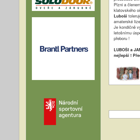
Plzni a člene
klatovského oš
Luboši
toleruj
amaterské lize
Je kondičně vý
letošnímu úsp
přeboru !
LUBOŠI a JAN
nejlepší ! Př