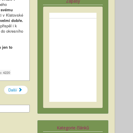
Zápasy
rného
e
svému
ti v Klatovské
 velmi dobře.
řispěl i k
 do okresního
 jen to
o: 4220
Další
Kategorie článků