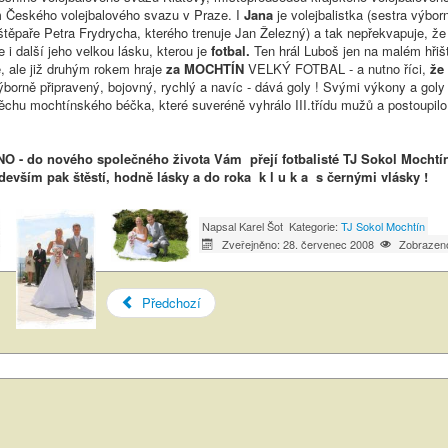
m Českého volejbalového svazu v Praze. I
Jana
je volejbalistka (sestra výbo
těpaře Petra Frydrycha, kterého trenuje Jan Železný) a tak nepřekvapuje, ž
e i další jeho velkou lásku, kterou je
fotbal.
Ten hrál Luboš jen na malém hřiš
, ale již druhým rokem hraje
za MOCHTÍN
VELKÝ FOTBAL - a nutno říci,
že
borně připravený, bojovný, rychlý a navíc - dává goly ! Svými výkony a goly p
ěchu mochtínského béčka, které suveréně vyhrálo III.třídu mužů a postoupilo
O - do nového společného života Vám přejí fotbalisté TJ Sokol Mochtín
edevším pak štěstí, hodně lásky a do roka k l u k a s černými vlásky !
Napsal
Karel Šot
Kategorie:
TJ Sokol Mochtín
Zveřejněno: 28. červenec 2008
Zobrazen
Předchozí