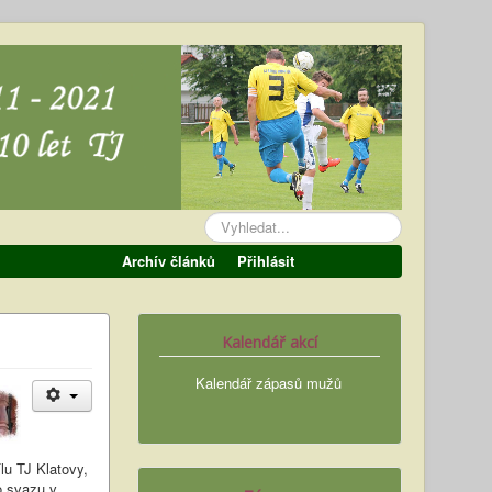
Vyhledávání...
Archív článků
Přihlásit
Kalendář akcí
Kalendář zápasů mužů
u TJ Klatovy,
o svazu v