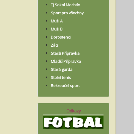
TJ Sokol Mochtín
Sport pro všechny
Muži A
Muži B
Dorostenci
Žáci
Starší Přípravka
Mladší Přípravka
Stará garda
Stolní tenis
Rekreační sport
Odkazy