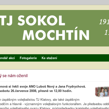
endář akcí
Fotogalerie
Ke stažení
 se nám oženil
nová si řekli svoje ANO Luboš Nový a Jana Frydrychová.
 sobotu 26.července 2008, přesně ve 12,00 hodin.
en úspěšným volejbalistou TJ Klatovy, ale také úspěšným
hodčím a hlavně - významným volejbalovým funkcionářem. Je předsedou oddíl
esního volejbalového svazu Klatovy, místopředsedou krajského volejbalovéh