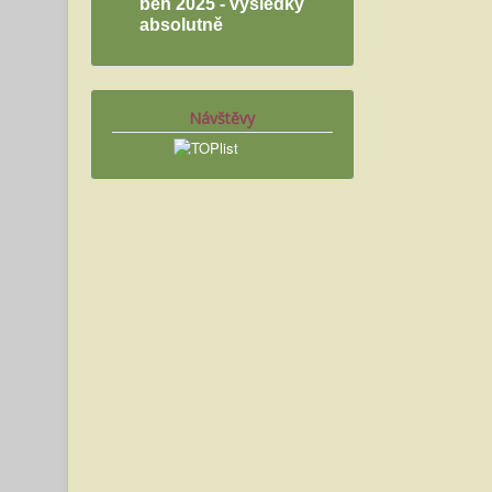
běh 2025 - výsledky
absolutně
Návštěvy