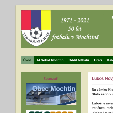
Úvod
TJ Sokol Mochtín
Oddíl fotbalu
Hráči
Kal
Luboš Nový
Sponzoři
Na zámku Kle
Stalo se to v
Luboš
je nej
trenérem, roz
předsedou okr