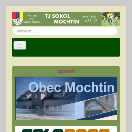
Vyhledávání...
Úvod
TJ Sokol Mochtín
Sponzoři
Oddíl fotbalu
Hráči
Kalendář akcí
Fotogalerie
Ke stažení