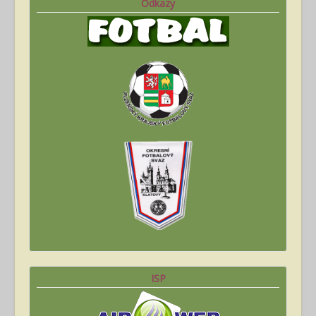
Odkazy
ISP