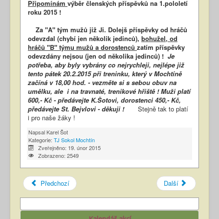
Připomínám
výběr členských příspěvků na 1.pololetí
roku 2015 !
Za "A" tým mužů již Ji. Dolejš příspěvky od hráčů
odevzdal (chybí jen několik jedinců),
bohužel, od
hráčů "B" týmu mužů a dorostenců
zatím příspěvky
odevzdány nejsou (jen od několika jedinců) !
Je
potřeba, aby byly vybrány co nejrychleji, nejlépe již
tento pátek 20.2.2015 při treninku, který v Mochtíně
začíná v 18,00 hod. - vezměte si s sebou obuv na
umělku, ale i na travnaté, trenikové hřiště ! Muži platí
600,- Kč - předávejte K.Šotovi, dorostenci 450,- Kč,
předávejte St. Bejvlovi - děkuji !
Stejně tak to platí
i pro naše žáky !
Napsal
Karel Šot
Kategorie:
TJ Sokol Mochtín
Zveřejněno: 19. únor 2015
Zobrazeno: 2549
Předchozí
Další
Kalendář akcí