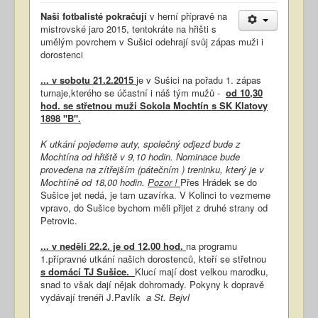
Naši fotbalisté pokračují
v herní přípravě na
mistrovské jaro 2015, tentokráte na hřišti s
umělým povrchem v Sušici odehrají svůj zápas muži i
dorostenci
... v sobotu 21.2.2015
je v Sušici na pořadu 1. zápas
turnaje,kterého se účastní i náš tým mužů -
od 10,30
hod. se střetnou muži Sokola Mochtín s SK Klatovy
1898 "B".
K utkání pojedeme auty, společný odjezd bude z
Mochtína od hřiště v 9,10 hodin. Nominace bude
provedena na zítřejším (pátečním ) treninku, který je v
Mochtíně od 18,00 hodin.
Pozor !
Přes Hrádek se do
Sušice jet nedá, je tam uzavírka. V Kolinci to vezmeme
vpravo, do Sušice bychom měli přijet z druhé strany od
Petrovic.
... v neděli 22.2. je od 12,00 hod.
na programu
1.přípravné utkání našich dorostenců, kteří se střetnou
s domácí TJ Sušice.
Klucí mají dost velkou marodku,
snad to však dají nějak dohromady. Pokyny k dopravě
vydávají trenéři J.Pavlík
a St. Bejvl