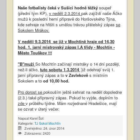
Naše fotbalisty čeká v Sušici hodně těžký
soupeř
(přední tým KP),
v neděli 2.3.2014
pak zajíždí naše Áčko
mužů k poslední herní přípravě do Horšovského Týna,
kde sehraje na hřišti s umělou trávou přátelský zápas
se
Sokolem Mrákov.
V neděli 9.3.2014 se již v Mochtíně hraje od 14,30
hod. 1. jarní mistrovský zápas I.A třídy - Mochtín -
Město Touškov !!!
"B"muži
So Mochtín začínají mistráky o 14 dní později,
než-li áčko,
tuto sobotu 1.3.2014
´již odehrají svůj 1.
jarní přípravný zápas a to
v Zavlekově
s místním
Sokolem a to
od
10,00 hod.
Pro dorost se
pokouším ještě sehnat na neděli dopoledne
(2.3.) také přípravný zápas. Pokud to vyjde, doplním to
zde
v průběhu týdne. Mám rozjednané Hradešice, mají
se ozvat v úterý večer.
Napsal
Karel Šot
Kategorie:
TJ Sokol Mochtín
Zveřejněno: 24. únor 2014
Zobrazeno: 2420