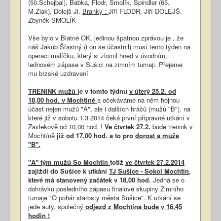
(50.Schejbal), Babka, Flodr, Smolík, Špindler (65.
M.Žiak), Dolejš Ji.
Branky :
Jiří FLODR, Jiří DOLEJŠ,
Zbyněk SMOLÍK
Vše bylo v Blatné OK, jedinou špatnou zprávou je , že
náš Jakub Šťastný (i on se účastnil) musí tento týden na
operaci malíčku, který si zlomil hned v úvodním,
lednovém zápase v Sušici na zimním turnaji. Přejeme
mu brzské uzdravení
TRENINK mužů
je v tomto týdnu
v úterý 25.2. od
18,00 hod. v Mochtíně
a očekáváme na něm hojnou
účast nejen mužů "A", ale i dalších hráčů (mužů "B"), na
které již v sobotu 1.3.2014 čeká první přípravné utkání v
Zavlekově od 10,00 hod. !
Ve čtvrtek 27.2.
bude trenink v
Mochtíně
již od 17,00 hod. a to pro
dorost a muže
"B".
"A" tým mužů So Mochtín
totiž
ve čtvrtek 27.2.2014
zajíždí do Sušice k utkání
TJ Sušice - Sokol Mochtín,
které má stanovený začátek v 18,00 hod.
Jedná se o
dohrávku posledního zápasu finalové skupiny Zimního
turnaje "O pohár starosty města Sušice". K utkání se
jede auty, společný
odjezd z Mochtína bude v 16,45
hodin !