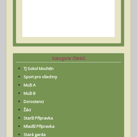
Kategorie článků
TJ Sokol Mochtín
Sport pro všechny
Muži A
Muži B
Dorostenci
Žáci
Starší Přípravka
Mladší Přípravka
Stará garda