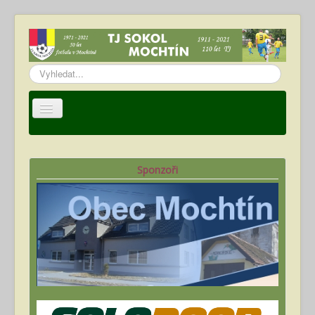
Vyhledávání...
Úvod
TJ Sokol Mochtín
Sponzoři
Oddíl fotbalu
Hráči
Kalendář akcí
Fotogalerie
Ke stažení