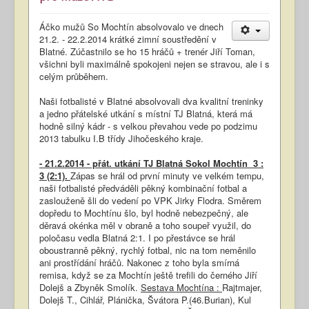
Áčko mužů So Mochtín absolvovalo ve dnech
21.2. - 22.2.2014 krátké zimní soustředění v
Blatné. Zúčastnilo se ho 15 hráčů + trenér Jiří Toman,
všichni byli maximálně spokojeni nejen se stravou, ale i s
celým průběhem.
Naši fotbalisté v Blatné absolvovali dva kvalitní treninky
a jedno přátelské utkání s místní TJ Blatná, která má
hodně silný kádr - s velkou převahou vede po podzimu
2013 tabulku I.B třídy Jihočeského kraje.
- 21.2.2014 - přát. utkání TJ Blatná Sokol Mochtín 3 :
3 (2:1).
Zápas se hrál od první minuty ve velkém tempu,
naši fotbalisté předváděli pěkný kombinační fotbal a
zaslouženě šli do vedení po VPK Jirky Flodra. Směrem
dopředu to Mochtínu šlo, byl hodně nebezpečný, ale
děravá okénka měl v obraně a toho soupeř využil, do
poločasu vedla Blatná 2:1. I po přestávce se hrál
oboustranně pěkný, rychlý fotbal, nic na tom neměnilo
ani prostřídání hráčů. Nakonec z toho byla smírná
remisa, když se za Mochtín ještě trefili do černého Jiří
Dolejš a Zbyněk Smolík.
Sestava Mochtína :
Rajtmajer,
Dolejš T., Cihlář, Plánička, Švátora P.(46.Burian), Kul