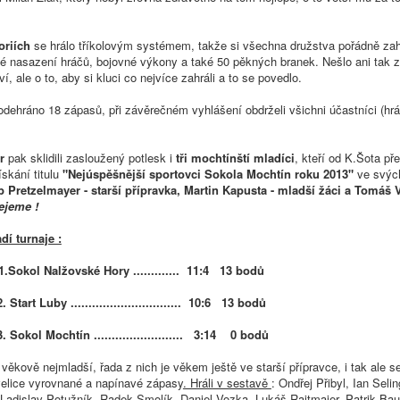
oriích
se hrálo tříkolovým systémem, takže si všechna družstva pořádně zahr
lké nasazení hráčů, bojovné výkony a také 50 pěkných branek. Nešlo ani tak 
í, ale o to, aby si kluci co nejvíce zahráli a to se povedlo.
dehráno 18 zápasů, při závěrečném vyhlášení obdrželi všichni účastníci (hrá
r
pak sklidili zasloužený potlesk i
tři mochtínští mladíci
, kteří od K.Šota př
skání titulu
"Nejúspěšnější sportovci Sokola Mochtín roku 2013"
ve svých
ub Pretzelmayer - starší přípravka, Martin Kapusta - mladší žáci a Tomáš V
ejeme !
í turnaje :
1.Sokol Nalžovské Hory ............. 11:4 13 bodů
y ............................... 10:6 13 bodů
chtín ......................... 3:14 0 bodů
i věkově nejmladší, řada z nich je věkem ještě ve starší přípravce, i tak ale s
 velice vyrovnané a napínavé zápasy
. Hráli v sestavě
: Ondřej Přibyl, Ian Seli
 Ladislav Potužník, Radek Smolík, Daniel Vozka, Lukáš Rajtmajer, Patrik Ba