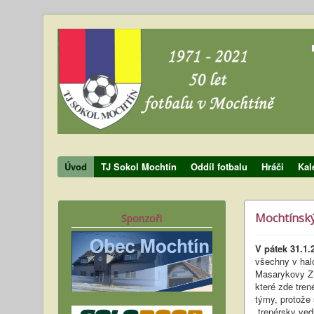
Úvod
TJ Sokol Mochtín
Oddíl fotbalu
Hráči
Kal
Mochtínský
Sponzoři
V pátek 31.1.
všechny v hal
Masarykovy ZŠ
které zde tren
týmy, protože
trenérsky vedl