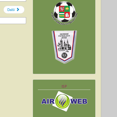
Další
ISP