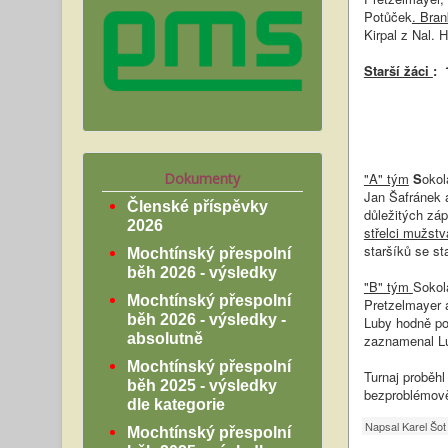
Potůček
. Bra
Kirpal z Nal. H
Starší žáci
: 
3. Sokol Mo
Dokumenty
"A" tým
S
okol
Jan Šafránek a
Členské příspěvky
důležitých záp
2026
střelci mužstv
staršíků se st
Mochtínský přespolní
běh 2026 - výsledky
"B" tým
Sokol
Mochtínský přespolní
Pretzelmayer a
běh 2026 - výsledky -
Luby hodně pot
absolutně
zaznamenal Lu
Mochtínský přespolní
Turnaj proběhl
běh 2025 - výsledky
bezproblémov
dle kategorie
Napsal
Karel Šot
Mochtínský přespolní