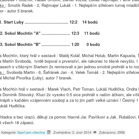
nky
: Smolík Radek - 2, Rajtmajer Lukáš - 1. Nejlepším střelcem turnaj mladš
or - autor 5 branek.
1. Start Luby ................................... 12:2 14 bodů
2. Sokol Mochtín "A" ....................... 12:3 11 bodů
chtín "B" ....................... 1:20 0 bodů
a Mochtín, který hrál v sestavě : Matěj Kolář, Michal Holub, Martin Kapusta,
 Martin Svoboda, tvrdě bojoval o prvenství, ale nakonec to těsně nevyšlo. I 
asech s vítězným Startem 2x remisovali a jen jednou smolně prohráli a to ro
a :
Svoboda Martin - 6, Šafránek Jan - 4, Velek Tomáš - 2. Nejlepším střelce
al Michal Pivoňka (Luby), autor 7 branek.
a Mochtín hrál v sestavě : Marek Vlach, Petr Toman, Lukáš Hudlička, Ondra 
 Dominik Silovský. Kluci 2x vysoko 0:5 sice prohráli s našim áčkem, ale vít
rápili v každém vzájemném souboji a za to jim patří velké uznání ! Čestný 1
káš Hudlička.
 hladce a bez úrazů, děkuji za pomoc hlavně Jar. Pavlíkovi a Jak. Rubášovi, kt
ě všech 18 zápasů.
Kategorie:
Sport pro všechny
Zveřejněno: 2. únor 2014
Zobrazeno: 2956