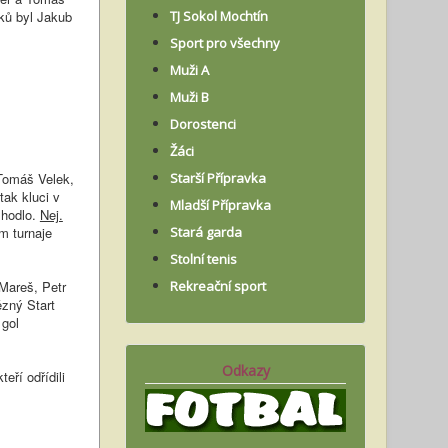
íků byl Jakub
TJ Sokol Mochtín
Sport pro všechny
Muži A
Muži B
Dorostenci
Žáci
 Tomáš Velek,
Starší Přípravka
tak kluci v
Mladší Přípravka
zhodlo.
Nej.
m turnaje
Stará garda
Stolní tenis
Mareš, Petr
Rekreační sport
ězný Start
 gol
Odkazy
eří odřídili