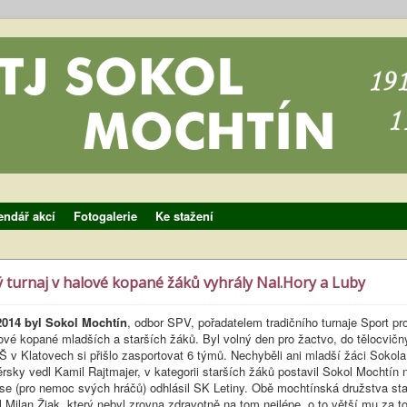
endář akcí
Fotogalerie
Ke stažení
 turnaj v halové kopané žáků vyhrály Nal.Hory a Luby
2014 byl Sokol Mochtín
, odbor SPV, pořadatelem tradičního turnaje Sport pr
ové kopané mladších a starších žáků. Byl volný den pro žactvo, do tělocvičn
 v Klatovech si přišlo zasportovat 6 týmů. Nechyběli ani mladší žáci Sokola
érsky vedl Kamil Rajtmajer, v kategorii starších žáků postavil Sokol Mochtín 
 se (pro nemoc svých hráčů) odhlásil SK Letiny. Obě mochtínská družstva sta
 Milan Žiak, který nebyl zrovna zdravotně na tom nejlépe, o to větší mu za to