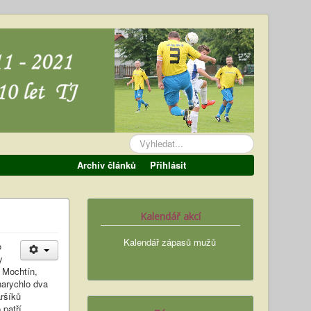
Vyhledávání...
Archív článků
Přihlásit
Kalendář akcí
Kalendář zápasů mužů
o
y
 Mochtín,
narychlo dva
ršíků
 patří