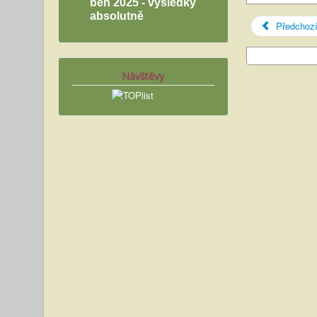
běh 2025 - výsledky
absolutně
Předchoz
Návštěvy