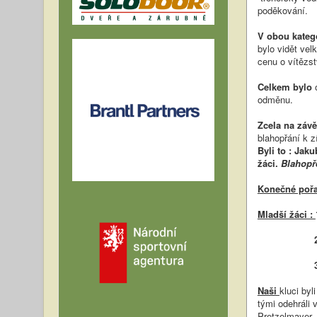
poděkování.
V obou kateg
bylo vidět ve
cenu o vítězstv
Celkem bylo
o
odměnu.
Zcela na závě
blahopřání k zí
Byli to : Jak
žáci.
Blahopř
Konečné pořad
Mladší žáci :
2. Start Lub
3. Sokol Mo
Naši
kluci byl
tými odehráli
Pretzelmayer,