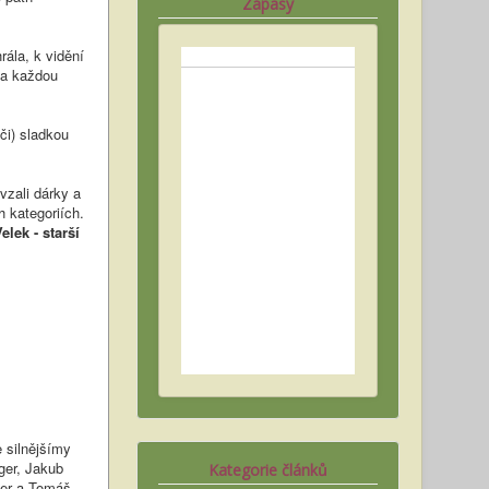
Zápasy
ála, k vidění
za každou
či) sladkou
evzali dárky a
 kategoriích.
elek - starší
e silnějšímy
nger, Jakub
Kategorie článků
uer a Tomáš