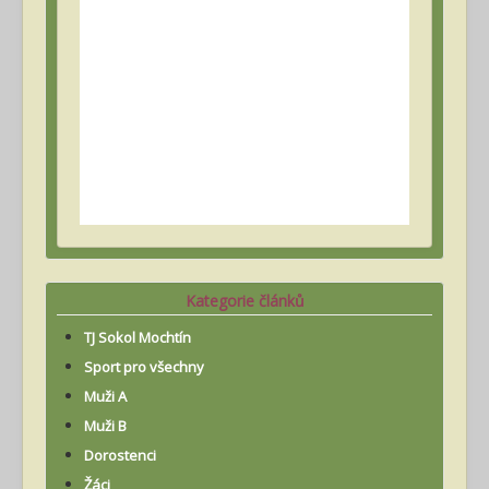
Kategorie článků
TJ Sokol Mochtín
Sport pro všechny
Muži A
Muži B
Dorostenci
Žáci