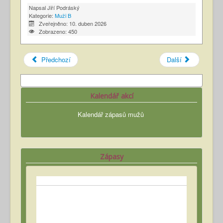
Napsal
Jiří Podráský
Kategorie:
Muži B
Zveřejněno: 10. duben 2026
Zobrazeno: 450
Předchozí
Další
Kalendář akcí
Kalendář zápasů mužů
Zápasy