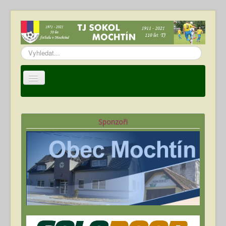
Vyhledávání...
Úvod
TJ Sokol Mochtín
Sponzoři
Oddíl fotbalu
Hráči
Kalendář akcí
Fotogalerie
Ke stažení