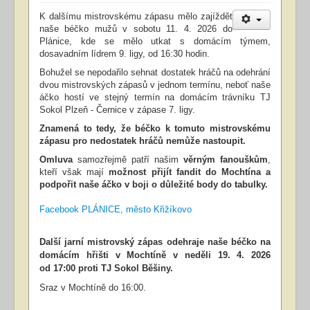
K dalšímu mistrovskému zápasu mělo zajíždět
naše béčko mužů v sobotu 11. 4. 2026 do
Plánice, kde se mělo utkat s domácím týmem,
dosavadním lídrem 9. ligy, od 16:30 hodin.
Bohužel se nepodařilo sehnat dostatek hráčů na odehrání
dvou mistrovských zápasů v jednom termínu, neboť naše
áčko hostí ve stejný termín na domácím trávníku TJ
Sokol Plzeň - Černice v zápase 7. ligy.
Znamená to tedy, že béčko k tomuto mistrovskému
zápasu pro nedostatek hráčů nemůže nastoupit.
Omluva
samozřejmě patří našim
věrným fanouškům
,
kteří však mají
možnost přijít fandit do Mochtína a
podpořit naše áčko v boji o důležité body do tabulky.
Facebook PLÁNICE, město Křižíkovo
Další jarní mistrovský zápas odehraje naše béčko na
domácím hřišti
v Mochtíně v neděli 19. 4. 2026
od 17:00 proti TJ Sokol Běšiny.
Sraz v Mochtíně do 16:00.