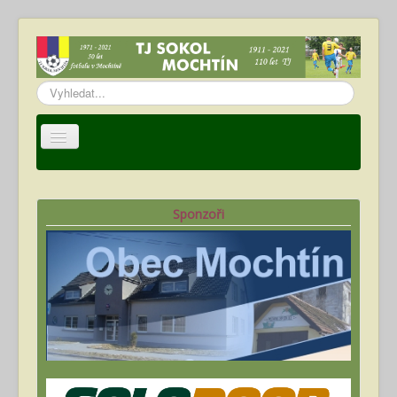
Vyhledávání...
Úvod
TJ Sokol Mochtín
Sponzoři
Oddíl fotbalu
Hráči
Kalendář akcí
Fotogalerie
Ke stažení