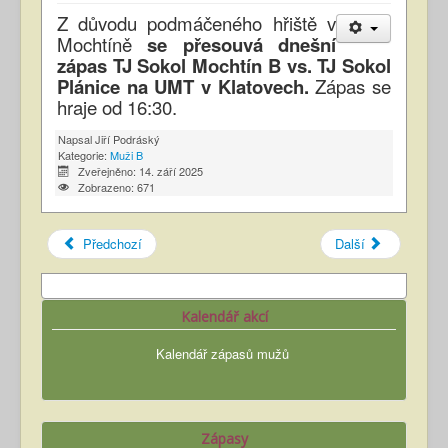
Z důvodu podmáčeného hřiště v
Mochtíně
se přesouvá dnešní
zápas TJ Sokol Mochtín B vs. TJ Sokol
Plánice na UMT v Klatovech.
Zápas se
hraje od 16:30.
Napsal
Jiří Podráský
Kategorie:
Muži B
Zveřejněno: 14. září 2025
Zobrazeno: 671
Předchozí
Další
Kalendář akcí
Kalendář zápasů mužů
Zápasy