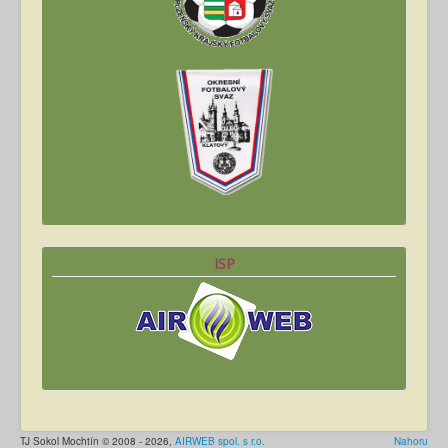
ISP
TJ Sokol Mochtín © 2008 - 2026,
AIRWEB spol. s r.o.
Nahoru