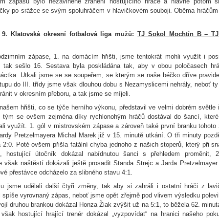
nem zápasu bylo nezaviněné zranění hostujícího hráče a hlavně potom s
čky po srážce se svým spoluhráčem v hlavičkovém souboji. Oběma hráčům
-
9. Klatovská okresní fotbalová liga
mužů:
TJ Sokol Mochtín B – TJ
dzimním zápase, 1. na domácím hřišti, jsme tentokrát mohli využít i pos
tak sešlo 16. Sestava byla poskládána tak, aby v obou poločasech hrál
áctka. Utkali jsme se se soupeřem, se kterým se naše béčko dříve pravidel
upu do III. třídy jsme však dlouhou dobu s Nezamyslicemi nehrály, neboť ty
ánit v okresním přeboru, a tak jsme se míjeli.
našem hřišti, co se týče herního výkonu, představil ve velmi dobrém světle 
š tým se ovšem zejména díky rychlonohým hráčů dostával do šancí, které
li využít. 1. gól v mistrovském zápase a zároveň také první branku tohoto z
rdy Pretzelmayera Michal Marek již v 15. minutě utkání. O tři minuty pozděj
 2:0. Poté ovšem přišla fatální chyba jednoho z našich stoperů, který při s
, hostující útočník dokázal nabídnutou šanci s přehledem proměnit, 
e však naštěstí dokázali ještě prosadit Standa Strejc a Jarda Pretzelmayer
ové přestávce odcházelo za slibného stavu 4:1.
u jsme udělali další čtyři změny, tak aby si zahráli i ostatní hráči z lavi
l spíše vyrovnaný zápas, neboť jsme opět zřejmě pod vlivem výsledku polevi
Svojí druhou brankou dokázal Honza Žiak zvýšit už na 5:1, to běžela 62. minut
 však hostující hrající trenér dokázal „vyzpovídat“ na hranici našeho po