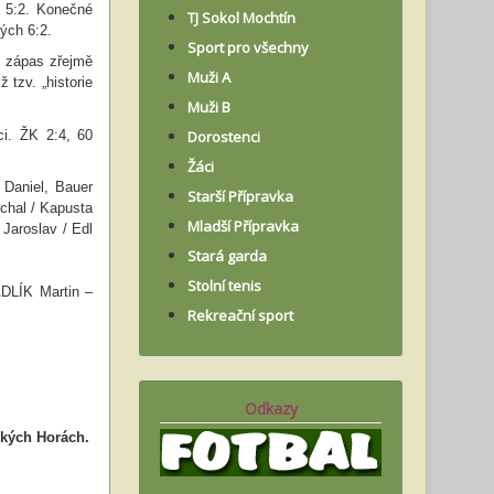
a 5:2. Konečné
TJ Sokol Mochtín
ých 6:2.
Sport pro všechny
y zápas zřejmě
Muži A
 tzv. „historie
Muži B
ci. ŽK 2:4, 60
Dorostenci
Žáci
š Daniel,
Bauer
Starší Přípravka
chal / Kapusta
Mladší Přípravka
 Jaroslav /
Edl
Stará garda
Stolní tenis
ÁDLÍK Martin
–
Rekreační sport
Odkazy
ských Horách.