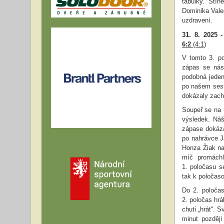
tabulky. Stí
Dominika Vale
uzdravení.
31. 8. 2025 
6:2
(4:1)
V tomto 3. po
zápas se nás 
podobná jeden
po našem sest
dokázaly zachr
Soupeř se na 
výsledek. Ná
zápase dokáza
po nahrávce Ja
Honza Žiak na
míč promáchl
1. poločasu s
tak k poločas
Do 2. poločas
2. poločas hrá
chuti „hrát“. 
minut později