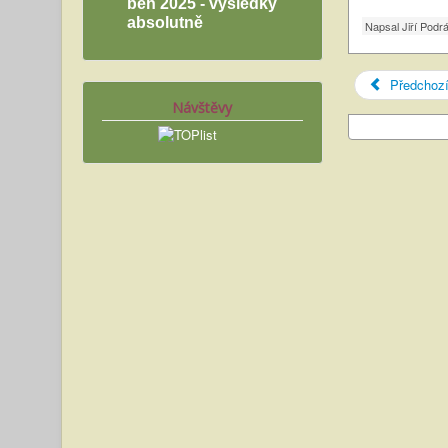
běh 2025 - výsledky
absolutně
Napsal
Jiří Podr
Předchoz
Návštěvy