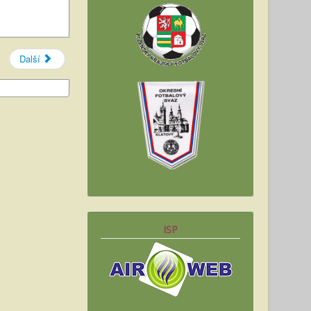
Další
ISP