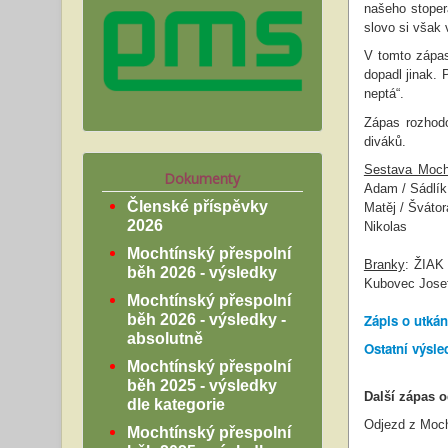
našeho stoper
slovo si však 
V tomto zápas
dopadl jinak. 
neptá“.
Zápas rozhodo
diváků.
Sestava Moch
Dokumenty
Adam / Sádlík
Členské příspěvky
Matěj / Švátor
2026
Nikolas
Mochtínský přespolní
Branky
: ŽIAK
běh 2026 - výsledky
Kubovec Josef
Mochtínský přespolní
běh 2026 - výsledky -
Zápis o utkán
absolutně
Ostatní výsle
Mochtínský přespolní
běh 2025 - výsledky
Další zápas 
dle kategorie
Odjezd z Moch
Mochtínský přespolní