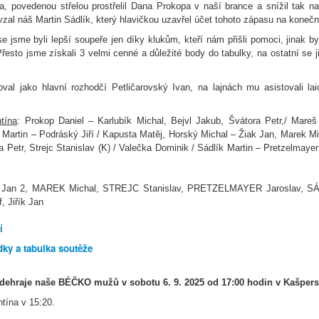
a, povedenou střelou prostřelil Dana Prokopa v naší brance a snížil tak n
vzal náš Martin Sádlík, který hlavičkou uzavřel účet tohoto zápasu na konečn
e jsme byli lepší soupeře jen díky klukům, kteří nám přišli pomoci, jinak b
Přesto jsme získali 3 velmi cenné a důležité body do tabulky, na ostatní se již
val jako hlavní rozhodčí Petličarovský Ivan, na lajnách mu asistovali lai
tína
: Prokop Daniel – Karlubík Michal, Bejvl Jakub, Švátora Petr,/ Mare
 Martin
– Podráský Jiří / Kapusta Matěj, Horský Michal – Žiak Jan, Marek Mi
a Petr,
Strejc Stanislav (K) / Valečka Dominik / Sádlík Martin
– Pretzelmayer
 Jan 2, MAREK Michal, STREJC Stanislav, PRETZELMAYER Jaroslav, S
, Jiřík Jan
í
dky a tabulka soutěže
odehraje naše BÉČKO mužů v sobotu 6. 9. 2025 od 17:00 hodin v Kašper
tína v 15:20.