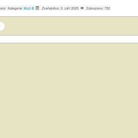
áský
Kategorie:
Muži B
Zveřejněno: 3. září 2025
Zobrazeno: 752
í