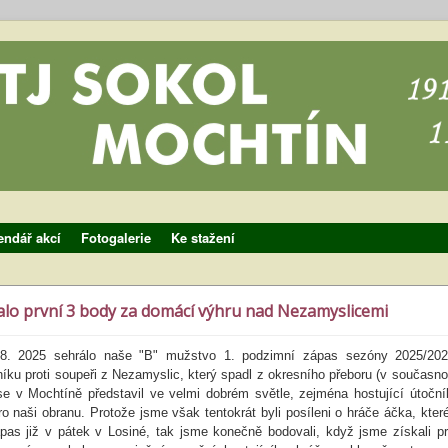
endář akcí
Fotogalerie
Ke stažení
alo první 3 body za domácí výhru nad Nezamyslicemi
 8. 2025 sehrálo naše "B" mužstvo 1. podzimní zápas sezóny 2025/20
ku proti soupeři z Nezamyslic, který spadl z okresního přeboru (v současnos
 se v Mochtíně představil ve velmi dobrém světle, zejména hostující útočn
 naši obranu. Protože jsme však tentokrát byli posíleni o hráče áčka, kter
pas již v pátek v Losiné, tak jsme konečně bodovali, když jsme získali p