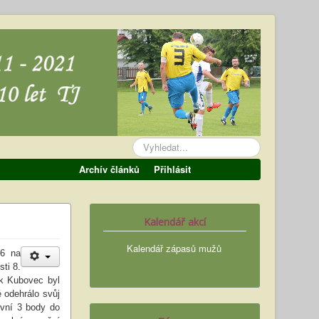
Vyhledávání...
Archív článků
Přihlásit
Kalendář akcí
Kalendář zápasů mužů
26 na
ti 8.
ík Kubovec byl
é odehrálo svůj
rvní 3 body do