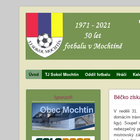
Úvod
TJ Sokol Mochtín
Oddíl fotbalu
Hráči
Kal
Béčko získ
Sponzoři
V neděli 31.
domácím trávní
ligy). Soupeř
nebezpečný pro
mistrovský zá