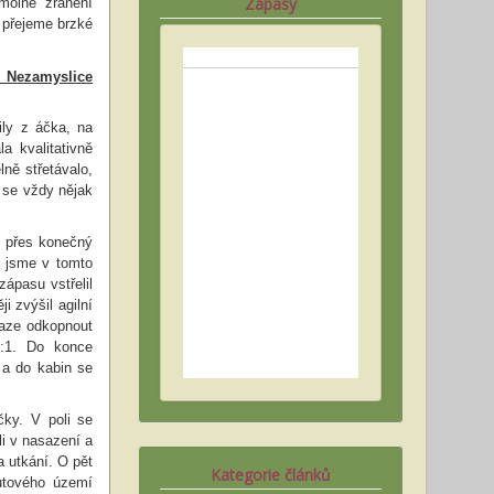
Zápasy
molné zranění
 přejeme brzké
 Nezamyslice
ily z áčka, na
a kvalitativně
ně střetávalo,
 se vždy nějak
i přes konečný
 jsme v tomto
ápasu vstřelil
i zvýšil agilní
naze odkopnout
2:1. Do konce
 a do kabin se
čky. V poli se
li v nasazení a
a utkání. O pět
Kategorie článků
kutového území