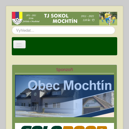
Vyhledávání...
Úvod
TJ Sokol Mochtín
Sponzoři
Oddíl fotbalu
Hráči
Kalendář akcí
Fotogalerie
Ke stažení