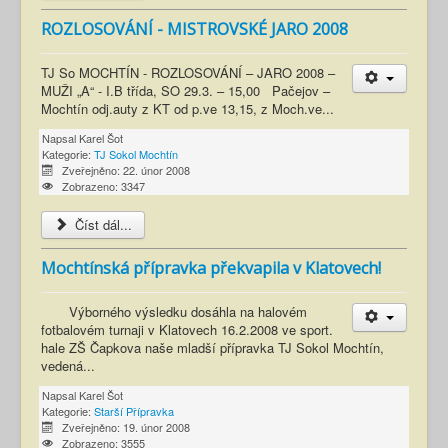
ROZLOSOVÁNÍ - MISTROVSKÉ JARO 2008
TJ So MOCHTÍN - ROZLOSOVÁNÍ – JARO 2008 –
MUŽI „A“ - I.B třída, SO 29.3. – 15,00 Pačejov –
Mochtín odj.auty z KT od p.ve 13,15, z Moch.ve...
Napsal
Karel Šot
Kategorie:
TJ Sokol Mochtín
Zveřejněno: 22. únor 2008
Zobrazeno: 3347
Číst dál...
Mochtínská přípravka překvapila v Klatovech!
Výborného výsledku dosáhla na halovém
fotbalovém turnaji v Klatovech 16.2.2008 ve sport.
hale ZŠ Čapkova naše mladší přípravka TJ Sokol Mochtín,
vedená...
Napsal
Karel Šot
Kategorie:
Starší Přípravka
Zveřejněno: 19. únor 2008
Zobrazeno: 3555