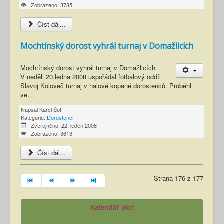
Zobrazeno: 3785
Číst dál...
Mochtínský dorost vyhrál turnaj v Domažlicích
Mochtínský dorost vyhrál turnaj v Domažlicích
V neděli 20.ledna 2008 uspořádal fotbalový oddíl
Slavoj Koloveč turnaj v halové kopané dorostenců. Proběhl
ve...
Napsal
Karel Šot
Kategorie:
Dorostenci
Zveřejněno: 22. leden 2008
Zobrazeno: 3613
Číst dál...
Strana 176 z 177
Kalendář akcí