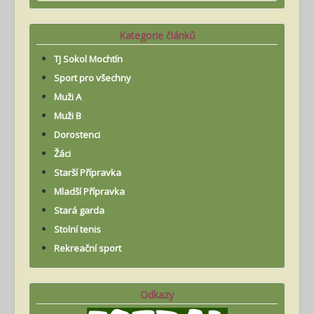
Kategorie článků
TJ Sokol Mochtín
Sport pro všechny
Muži A
Muži B
Dorostenci
Žáci
Starší Přípravka
Mladší Přípravka
Stará garda
Stolní tenis
Rekreační sport
Odkazy