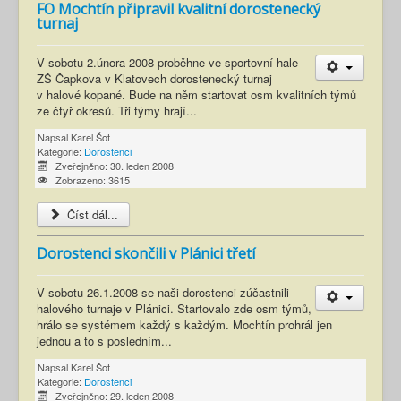
FO Mochtín připravil kvalitní dorostenecký
turnaj
V sobotu 2.února 2008 proběhne ve sportovní hale
ZŠ Čapkova v Klatovech dorostenecký turnaj
v halové kopané. Bude na něm startovat osm kvalitních týmů
ze čtyř okresů. Tři týmy hrají...
Napsal
Karel Šot
Kategorie:
Dorostenci
Zveřejněno: 30. leden 2008
Zobrazeno: 3615
Číst dál...
Dorostenci skončili v Plánici třetí
V sobotu 26.1.2008 se naši dorostenci zúčastnili
halového turnaje v Plánici. Startovalo zde osm týmů,
hrálo se systémem každý s každým. Mochtín prohrál jen
jednou a to s posledním...
Napsal
Karel Šot
Kategorie:
Dorostenci
Zveřejněno: 29. leden 2008